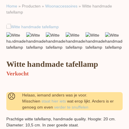
Home
»
Producten
»
Woon​accessoires
»
Witte handmade
tafellamp
previous
next
slide
slide
Witte handmade tafellamp
Verkocht
Helaas, iemand anders was je voor.
Misschien
staat hier iets
wat erop lijkt. Anders is er
genoeg om even
verder te snuffelen
Prachtige witte tafellamp, handmade quality. Hoogte: 20 cm.
Diameter: 10,5 cm. In zeer goede staat.