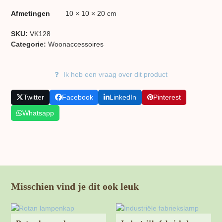
Afmetingen
10 × 10 × 20 cm
SKU:
VK128
Categorie:
Woon​accessoires
Ik heb een vraag over dit product
Twitter
Facebook
LinkedIn
Pinterest
Whatsapp
Misschien vind je dit ook leuk