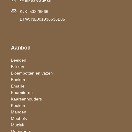
Stuur een e-mail
KvK: 53328566
BTW: NL001936636B85
Aanbod
Beelden
Blikken
Bloempotten en vazen
Boeken
Emaille
Fournituren
Kaarsen​houders
Keuken
Manden
Meubels
Muziek
Opbergers