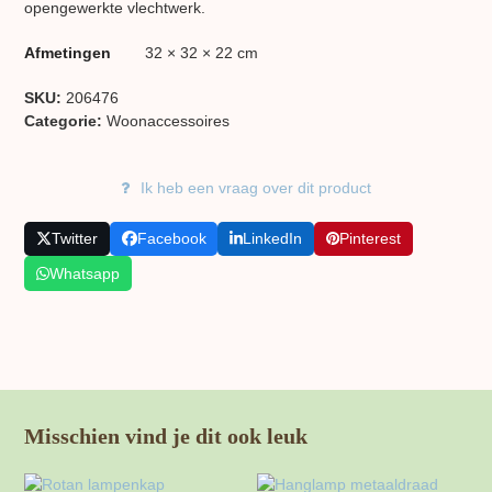
opengewerkte vlechtwerk.
Afmetingen
32 × 32 × 22 cm
SKU:
206476
Categorie:
Woon​accessoires
Ik heb een vraag over dit product
Twitter
Facebook
LinkedIn
Pinterest
Whatsapp
Misschien vind je dit ook leuk