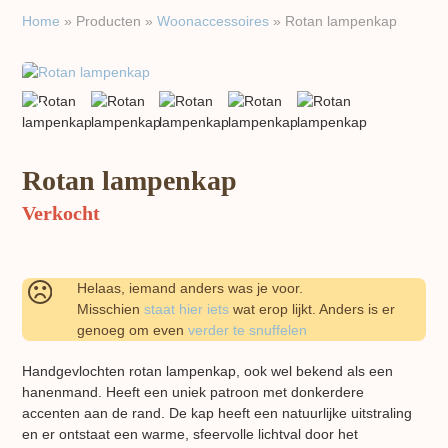
Home
»
Producten
»
Woon​accessoires
»
Rotan lampenkap
previous
next
slide
slide
Rotan lampenkap
Verkocht
Helaas, iemand anders was je voor.
Misschien
staat hier iets
wat erop lijkt. Anders is er
genoeg om even
verder te snuffelen
Handgevlochten rotan lampenkap, ook wel bekend als een
hanenmand. Heeft een uniek patroon met donkerdere
accenten aan de rand. De kap heeft een natuurlijke uitstraling
en er ontstaat een warme, sfeervolle lichtval door het