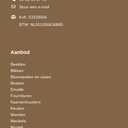
Stuur een e-mail
KvK: 53328566
BTW: NL001936636B85
Aanbod
Beelden
Blikken
Bloempotten en vazen
Boeken
Emaille
Fournituren
Kaarsen​houders
Keuken
Manden
Meubels
Muziek