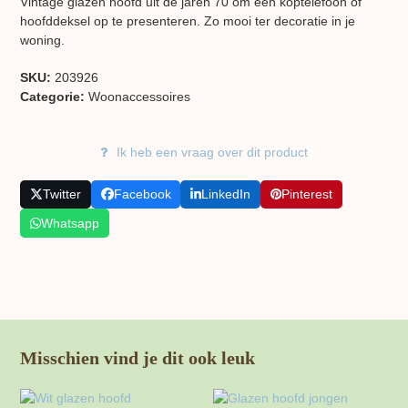
Vintage glazen hoofd uit de jaren 70 om een koptelefoon of
hoofddeksel op te presenteren. Zo mooi ter decoratie in je
woning.
SKU:
203926
Categorie:
Woon​accessoires
Ik heb een vraag over dit product
Twitter
Facebook
LinkedIn
Pinterest
Whatsapp
Misschien vind je dit ook leuk