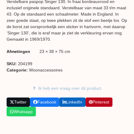
Verstelbare paspop Singer 130. In fraai bordeauxrood en
inclusief originele standaard. Verstelbaar van maat 33 t/m maat
43. Op de standaard een schaalmeter. Made in England. In
zeer goede staat, op twee plekken zit de stof een beetje los. Op
de borst zat oorspronkelijk een sticker in hartvorm, met daarop
‘Singer 130’, die is eraf maar je ziet de verkleuring ervan nog.
Gemaakt in 1969/1970.
Afmetingen
23 × 38 × 75 cm
SKU:
204199
Categorie:
Woon​accessoires
Ik heb een vraag over dit product
Twitter
Facebook
LinkedIn
Pinterest
Whatsapp