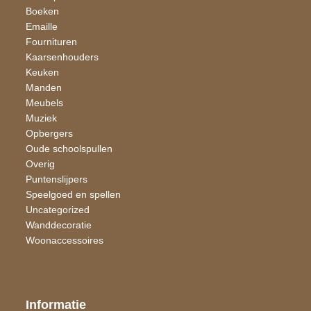
Boeken
Emaille
Fournituren
Kaarsen​houders
Keuken
Manden
Meubels
Muziek
Opbergers
Oude schoolspullen
Overig
Puntenslijpers
Speelgoed en spellen
Uncategorized
Wand​decoratie
Woon​accessoires
Informatie