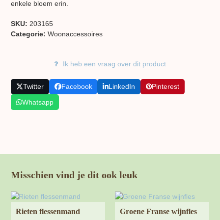
enkele bloem erin.
SKU:
203165
Categorie:
Woon​accessoires
Ik heb een vraag over dit product
Twitter
Facebook
LinkedIn
Pinterest
Whatsapp
Misschien vind je dit ook leuk
Rieten flessenmand
Groene Franse wijnfles