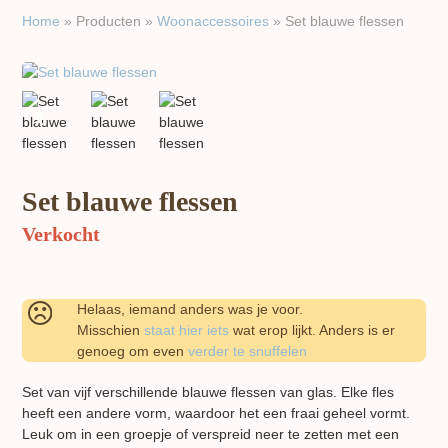
Home
»
Producten
»
Woon​accessoires
»
Set blauwe flessen
previous
next
slide
slide
Set blauwe flessen
Verkocht
Helaas, iemand anders was je voor.
Misschien
staat hier iets
wat erop lijkt. Anders is er
genoeg om even
verder te snuffelen
Set van vijf verschillende blauwe flessen van glas. Elke fles
heeft een andere vorm, waardoor het een fraai geheel vormt.
Leuk om in een groepje of verspreid neer te zetten met een