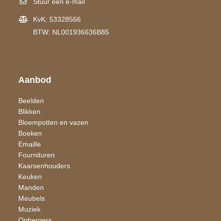
Stuur een e-mail
KvK: 53328566
BTW: NL001936636B85
Aanbod
Beelden
Blikken
Bloempotten en vazen
Boeken
Emaille
Fournituren
Kaarsen​houders
Keuken
Manden
Meubels
Muziek
Opbergers