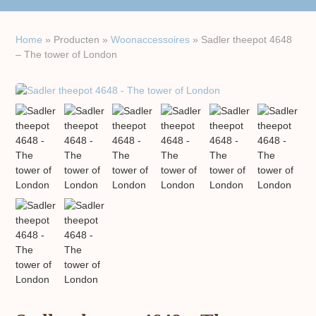
Home
»
Producten
»
Woon​accessoires
»
Sadler theepot 4648
– The tower of London
previous
next
slide
slide