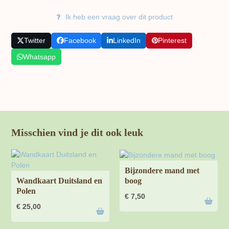
Ik heb een vraag over dit product
Twitter
Facebook
LinkedIn
Pinterest
Whatsapp
Misschien vind je dit ook leuk
Bijzondere mand met
boog
Wandkaart Duitsland en
Polen
€
7,50
€
25,00