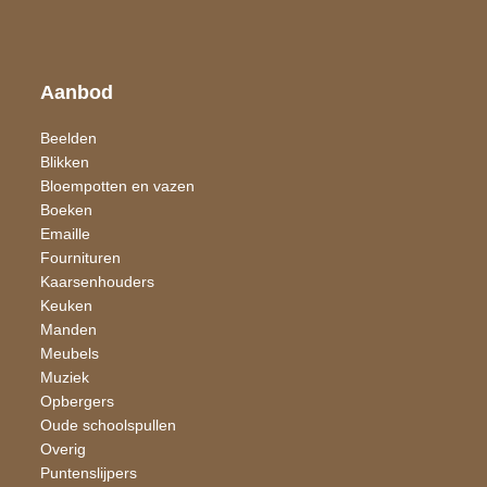
Aanbod
Beelden
Blikken
Bloempotten en vazen
Boeken
Emaille
Fournituren
Kaarsen​houders
Keuken
Manden
Meubels
Muziek
Opbergers
Oude schoolspullen
Overig
Puntenslijpers