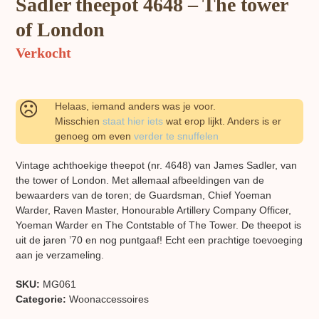
Sadler theepot 4648 – The tower
of London
Verkocht
Helaas, iemand anders was je voor.
Misschien
staat hier iets
wat erop lijkt. Anders is er
genoeg om even
verder te snuffelen
Vintage achthoekige theepot (nr. 4648) van James Sadler, van
the tower of London. Met allemaal afbeeldingen van de
bewaarders van de toren; de Guardsman, Chief Yoeman
Warder, Raven Master, Honourable Artillery Company Officer,
Yoeman Warder en The Contstable of The Tower. De theepot is
uit de jaren ’70 en nog puntgaaf! Echt een prachtige toevoeging
aan je verzameling.
SKU:
MG061
Categorie:
Woon​accessoires