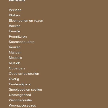
Beelden
Blikken
Bloempotten en vazen
Boeken
Emaille
Fournituren
Kaarsen​houders
Keuken
Manden
Meubels
Muziek
Opbergers
Oude schoolspullen
Overig
Puntenslijpers
Speelgoed en spellen
Uncategorized
Wand​decoratie
Woon​accessoires