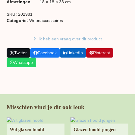
Afmetingen
18 × 18 × 33 cm
SKU:
202981
Categorie:
Woon​accessoires
Ik heb een vraag over dit product
Twitter
Facebook
LinkedIn
Pinterest
Whatsapp
Misschien vind je dit ook leuk
Wit glazen hoofd
Glazen hoofd jongen