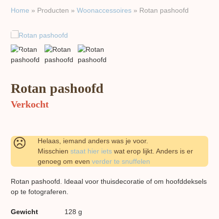
Home
»
Producten
»
Woon​accessoires
»
Rotan pashoofd
previous
next
slide
slide
Rotan pashoofd
Verkocht
Helaas, iemand anders was je voor.
Misschien
staat hier iets
wat erop lijkt. Anders is er
genoeg om even
verder te snuffelen
Rotan pashoofd. Ideaal voor thuisdecoratie of om hoofddeksels
op te fotograferen.
Gewicht
128 g