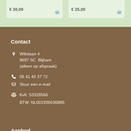
€
30,00
€
35,00
Contact
Wiltslaan 4
9697 SC Blijham
(alleen op afspraak)
06 41 40 37 72
Stuur een e-mail
KvK: 53328566
BTW: NL001936636B85
Aanbod