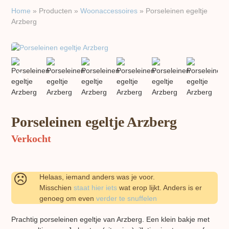
Home
»
Producten
»
Woon​accessoires
»
Porseleinen egeltje
Arzberg
previous
next
slide
slide
Porseleinen egeltje Arzberg
Verkocht
Helaas, iemand anders was je voor.
Misschien
staat hier iets
wat erop lijkt. Anders is er
genoeg om even
verder te snuffelen
Prachtig porseleinen egeltje van Arzberg. Een klein bakje met