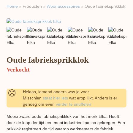
Home
»
Producten
»
Woon​accessoires
»
Oude fabrieksprikklok
previous
next
slide
slide
Oude fabrieksprikklok
Verkocht
Helaas, iemand anders was je voor.
Misschien
staat hier iets
wat erop lijkt. Anders is er
genoeg om even
verder te snuffelen
Mooie zware oude fabrieksprikklok van het merk Elka. Heeft
door de loop der tijd een mooi industrieel patina gekregen. Een
prikklok registreert de tijd waarop werknemers de fabriek