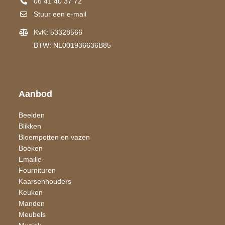
06 41 40 37 72
Stuur een e-mail
KvK: 53328566
BTW: NL001936636B85
Aanbod
Beelden
Blikken
Bloempotten en vazen
Boeken
Emaille
Fournituren
Kaarsen​houders
Keuken
Manden
Meubels