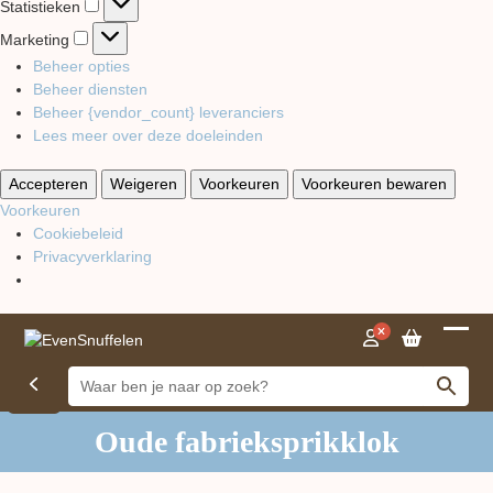
Statistieken
Marketing
Marketing
Beheer opties
Beheer diensten
Beheer {vendor_count} leveranciers
Lees meer over deze doeleinden
Accepteren
Weigeren
Voorkeuren
Voorkeuren bewaren
Voorkeuren
Cookiebeleid
Privacyverklaring
Open
Close
mobil
mobil
menu
menu
Oude fabrieksprikklok