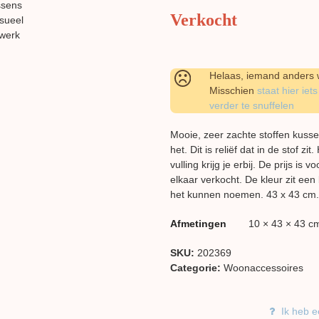
Verkocht
Helaas, iemand anders w
Misschien
staat hier iets
verder te snuffelen
Mooie, zeer zachte stoffen kussen
het. Dit is reliëf dat in de stof z
vulling krijg je erbij. De prijs is
elkaar verkocht. De kleur zit een 
het kunnen noemen. 43 x 43 cm.
Afmetingen
10 × 43 × 43 c
SKU:
202369
Categorie:
Woon​accessoires
Ik heb e