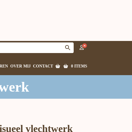
0 ITEMS
REN
OVER MIJ
CONTACT
twerk
isueel vlechtwerk