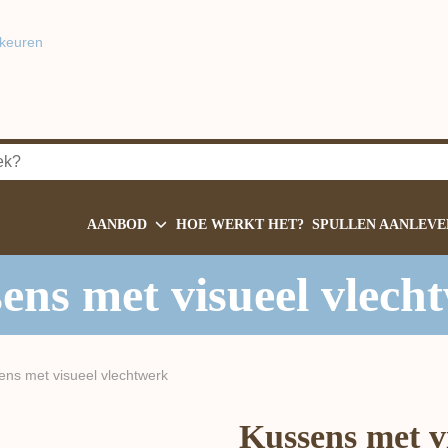
keuren
AANBOD
HOE WERKT HET?
SPULLEN AANLEVE
ens met visueel vlech
ens met visueel vlechtwerk
Kussens met v