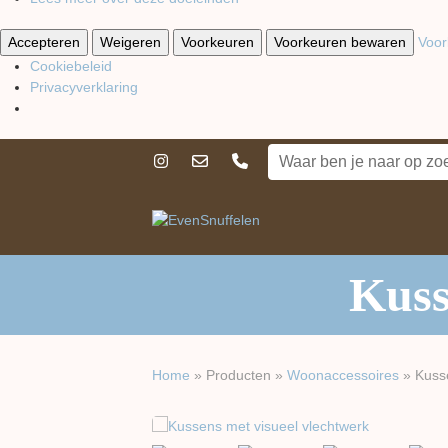
Accepteren
Weigeren
Voorkeuren
Voorkeuren bewaren
Voor
Cookiebeleid
Privacyverklaring
Kuss
Home
»
Producten
»
Woon​accessoires
»
Kuss