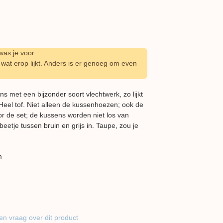
as je voor.
wat erop lijkt. Anders is er genoeg om even
s met een bijzonder soort vlechtwerk, zo lijkt
it. Heel tof. Niet alleen de kussenhoezen; ook de
 voor de set; de kussens worden niet los van
beetje tussen bruin en grijs in. Taupe, zou je
m
en vraag over dit product