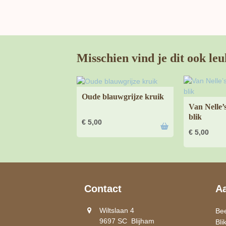
Misschien vind je dit ook leu
Oude blauwgrijze kruik
Van Nelle’s
blik
€
5,00
€
5,00
Contact
A
Wiltslaan 4
Be
9697 SC Blijham
Bli