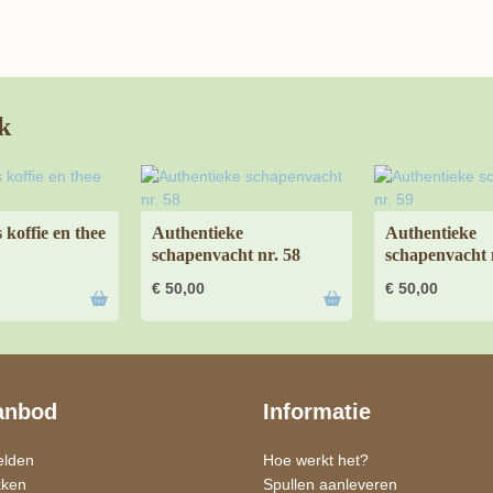
k
 koffie en thee
Authentieke
Authentieke
schapenvacht nr. 58
schapenvacht 
€
50,00
€
50,00
anbod
Informatie
elden
Hoe werkt het?
kken
Spullen aanleveren