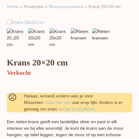
Home
»
Producten
»
Woon​accessoires
»
Krans 20×20 cm
previous
next
slide
slide
Krans 20×20 cm
Verkocht
Helaas, iemand anders was je voor.
Misschien
staat hier iets
wat erop lijkt. Anders is er
genoeg om even
verder te snuffelen
Een rieten krans geeft een landelijke sfeer en past in elk
interieur en bij elke woonstijl. Je kunt de krans aan de muur
hangen, op tafel leggen, tegen de muur of op een schouw