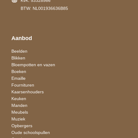
KvK: 53328566
BTW: NL001936636B85
Aanbod
Beelden
Blikken
Bloempotten en vazen
Boeken
Emaille
Fournituren
Kaarsen​houders
Keuken
Manden
Meubels
Muziek
Opbergers
Oude schoolspullen