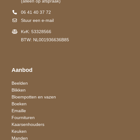
(alleen op afspraak)
06 41 40 37 72
Stuur een e-mail
KvK: 53328566
BTW: NL001936636B85
Aanbod
Beelden
Blikken
Bloempotten en vazen
Boeken
Emaille
Fournituren
Kaarsen​houders
Keuken
Manden