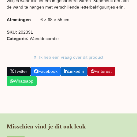
vakjes waar alle letters in gesorteerd waren. Superleuk om aan
de wand te hangen met verschillende letterbakfiguurtjes erin.
Afmetingen
6 × 68 × 55 cm
SKU:
202391
Categorie:
Wand​decoratie
Ik heb een vraag over dit product
Twitter
Facebook
LinkedIn
Pinterest
Whatsapp
Misschien vind je dit ook leuk