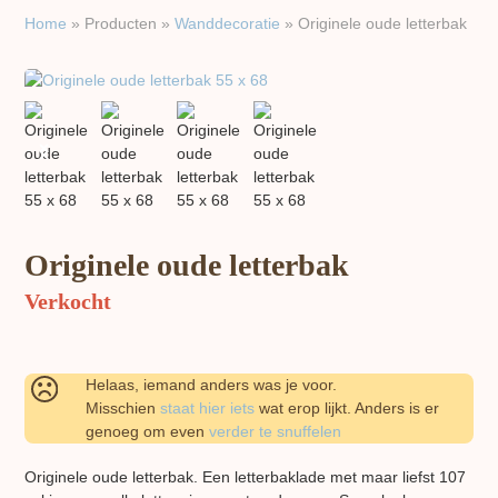
Home
»
Producten
»
Wand​decoratie
»
Originele oude letterbak
previous
next
slide
slide
Originele oude letterbak
Verkocht
Helaas, iemand anders was je voor.
Misschien
staat hier iets
wat erop lijkt. Anders is er
genoeg om even
verder te snuffelen
Originele oude letterbak. Een letterbaklade met maar liefst 107