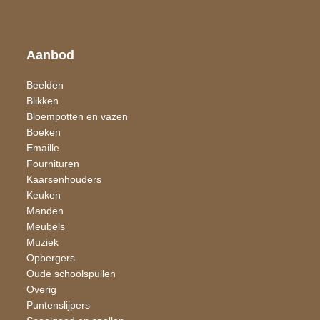
Aanbod
Beelden
Blikken
Bloempotten en vazen
Boeken
Emaille
Fournituren
Kaarsen​houders
Keuken
Manden
Meubels
Muziek
Opbergers
Oude schoolspullen
Overig
Puntenslijpers