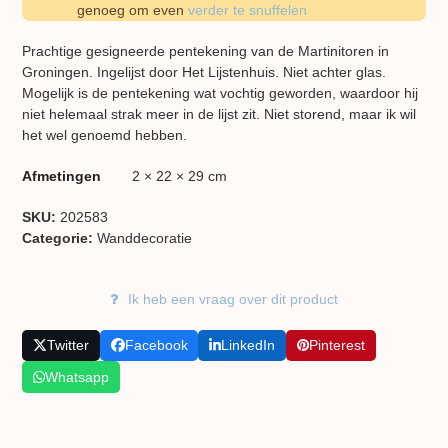
genoeg om even
verder te snuffelen
Prachtige gesigneerde pentekening van de Martinitoren in
Groningen. Ingelijst door Het Lijstenhuis. Niet achter glas.
Mogelijk is de pentekening wat vochtig geworden, waardoor hij
niet helemaal strak meer in de lijst zit. Niet storend, maar ik wil
het wel genoemd hebben.
Afmetingen
2 × 22 × 29 cm
SKU:
202583
Categorie:
Wand​decoratie
Ik heb een vraag over dit product
Twitter
Facebook
LinkedIn
Pinterest
Whatsapp