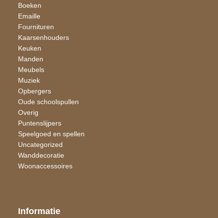
Boeken
Emaille
Fournituren
Kaarsen​houders
Keuken
Manden
Meubels
Muziek
Opbergers
Oude schoolspullen
Overig
Puntenslijpers
Speelgoed en spellen
Uncategorized
Wand​decoratie
Woon​accessoires
Informatie