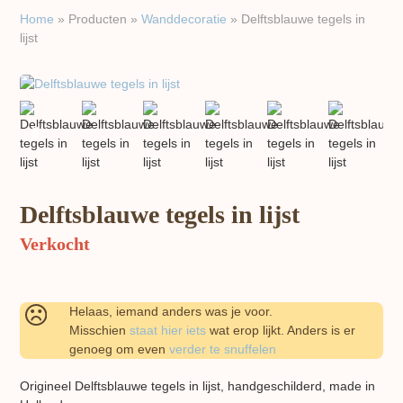
Home
»
Producten
»
Wand​decoratie
»
Delftsblauwe tegels in
lijst
previous
next
slide
slide
Delftsblauwe tegels in lijst
Verkocht
Helaas, iemand anders was je voor.
Misschien
staat hier iets
wat erop lijkt. Anders is er
genoeg om even
verder te snuffelen
Origineel Delftsblauwe tegels in lijst, handgeschilderd, made in