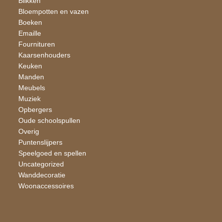
Blikken
Bloempotten en vazen
Boeken
Emaille
Fournituren
Kaarsen​houders
Keuken
Manden
Meubels
Muziek
Opbergers
Oude schoolspullen
Overig
Puntenslijpers
Speelgoed en spellen
Uncategorized
Wand​decoratie
Woon​accessoires