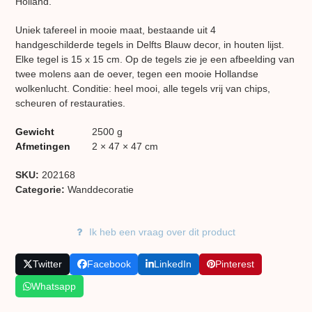
Holland.
Uniek tafereel in mooie maat, bestaande uit 4
handgeschilderde tegels in Delfts Blauw decor, in houten lijst.
Elke tegel is 15 x 15 cm. Op de tegels zie je een afbeelding van
twee molens aan de oever, tegen een mooie Hollandse
wolkenlucht. Conditie: heel mooi, alle tegels vrij van chips,
scheuren of restauraties.
Gewicht
2500 g
Afmetingen
2 × 47 × 47 cm
SKU:
202168
Categorie:
Wand​decoratie
Ik heb een vraag over dit product
Twitter
Facebook
LinkedIn
Pinterest
Whatsapp