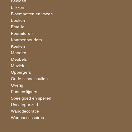
Beelden
Blikken
Bloempotten en vazen
Boeken
Emaille
Fournituren
Kaarsen​houders
Keuken
Manden
Meubels
Muziek
Opbergers
Oude schoolspullen
Overig
Puntenslijpers
Speelgoed en spellen
Uncategorized
Wand​decoratie
Woon​accessoires