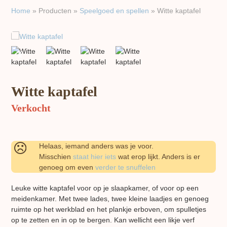
Home
»
Producten
»
Speelgoed en spellen
»
Witte kaptafel
previous
next
slide
slide
Witte kaptafel
Verkocht
Helaas, iemand anders was je voor.
Misschien
staat hier iets
wat erop lijkt. Anders is er
genoeg om even
verder te snuffelen
Leuke witte kaptafel voor op je slaapkamer, of voor op een
meidenkamer. Met twee lades, twee kleine laadjes en genoeg
ruimte op het werkblad en het plankje erboven, om spulletjes
op te zetten en in op te bergen. Kan wellicht een likje verf