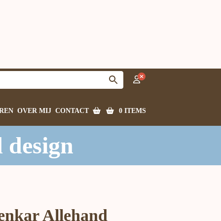
0 ITEMS
REN
OVER MIJ
CONTACT
 design
enkar Allehand