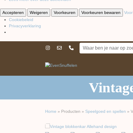
Accepteren
Weigeren
Voorkeuren
Voorkeuren bewaren
Voor
Cookiebeleid
Privacyverklaring
Vintag
Home
»
Producten
»
Speelgoed en spellen
»
V