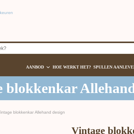
keuren
AANBOD
HOE WERKT HET?
SPULLEN AANLEVE
e blokkenkar Allehand
intage blokkenkar Allehand design
Vintage blokk