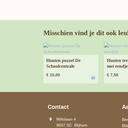
Misschien vind je dit ook leu
Houten puzzel De
Houten tre
Schoolcentrale
met eendje
€
10,00
€
7,50
Contact
A
Wiltslaan 4
Be
9697 SC Blijham
Bli