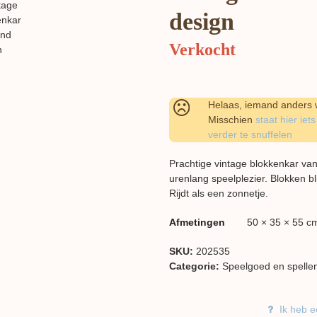
design
Verkocht
Helaas, iemand anders w
Misschien
staat hier iets
verder te snuffelen
Prachtige vintage blokkenkar van
urenlang speelplezier. Blokken b
Rijdt als een zonnetje.
Afmetingen
50 × 35 × 55 c
SKU:
202535
Categorie:
Speelgoed en spelle
Ik heb e