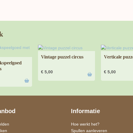
k
Vintage puzzel circus
Verticale puzze
kspeelgoed
s
€
5,00
€
5,00
anbod
Informatie
elden
Hoe werkt het?
kken
Spullen aanleveren