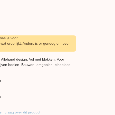
as je voor.
wat erop lijkt. Anders is er genoeg om even
 Allehand design. Vol met blokken. Voor
lijven boeien. Bouwen, omgooien, eindeloos.
m
n
en vraag over dit product