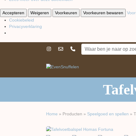
Accepteren
Weigeren
Voorkeuren
Voorkeuren bewaren
Voor
Cookiebeleid
Privacyverklaring
Tafe
Home
»
Producten
»
Speelgoed en spellen
»
T