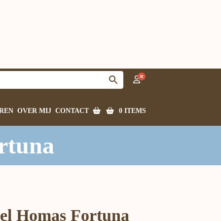
0 ITEMS
REN
OVER MIJ
CONTACT
rtuna
pel Homas Fortuna