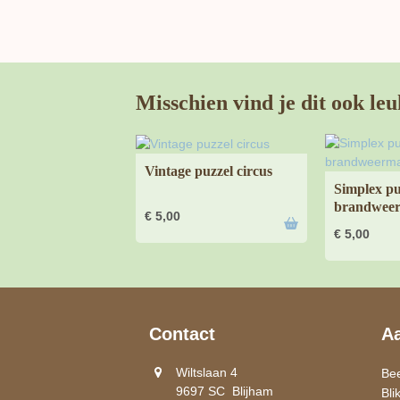
Misschien vind je dit ook leu
Vintage puzzel circus
Simplex pu
brandweer
€
5,00
€
5,00
Contact
A
Wiltslaan 4
Be
9697 SC Blijham
Bli