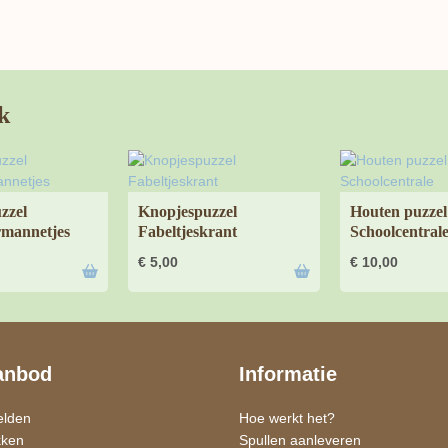
k
zzel
Knopjespuzzel
Houten puzzel
mannetjes
Fabeltjeskrant
Schoolcentral
€
5,00
€
10,00
anbod
Informatie
elden
Hoe werkt het?
kken
Spullen aanleveren