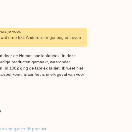
as je voor.
wat erop lijkt. Anders is er genoeg om even
rd door de Homas spellenfabriek. In deze
ardige producten gemaakt, waaronder
. In 1982 ging de fabriek failliet. Ik weet niet
tbalspel komt, maar het is in elk geval van vóór
n
en vraag over dit product