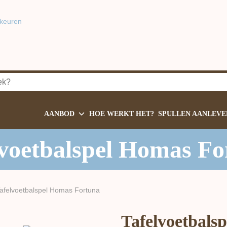
keuren
AANBOD
HOE WERKT HET?
SPULLEN AANLEVE
lvoetbalspel Homas Fo
afelvoetbalspel Homas Fortuna
Tafelvoetbals