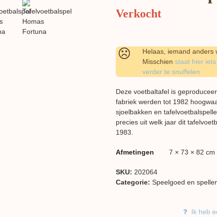
Verkocht
Helaas, iemand anders w
Misschien
staat hier iets
verder te snuffelen
Deze voetbaltafel is geproducee
fabriek werden tot 1982 hoogwa
sjoelbakken en tafelvoetbalspellen
precies uit welk jaar dit tafelvoe
1983.
Afmetingen
7 × 73 × 82 cm
SKU:
202064
Categorie:
Speelgoed en spelle
Ik heb e