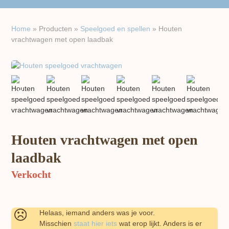
Home
»
Producten
»
Speelgoed en spellen
»
Houten
vrachtwagen met open laadbak
previous
next
slide
slide
Houten vrachtwagen met open
laadbak
Verkocht
Helaas, iemand anders was je voor.
Misschien
staat hier iets
wat erop lijkt. Anders is er