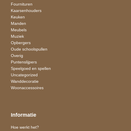
Fournituren
Kaarsen​houders
Keuken
Manden
Meubels
Muziek
Opbergers
Oude schoolspullen
Overig
Puntenslijpers
Speelgoed en spellen
Uncategorized
Wand​decoratie
Woon​accessoires
Informatie
Hoe werkt het?