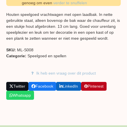
genoeg om even
verder te snuffelen
Houten speelgoed vrachtwagen met open laadbak. In nette
gebruikte staat, alleen bovenop de bak waar de chauffeur zit, is
een stukje hout afgebroken. 13 cm lang. Goed voor urenlang
speelplezier en leuk om ter decoratie in een open kast of op
een plank te zetten wanneer er niet mee gespeeld wordt.
SKU:
ML-S008
Categorie:
Speelgoed en spellen
Ik heb een vraag over dit product
Twitter
Facebook
LinkedIn
Pinterest
Whatsapp