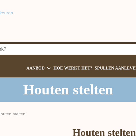
keuren
AANBOD
HOE WERKT HET?
SPULLEN AANLEVE
Houten stelten
outen stelten
Houten stelten