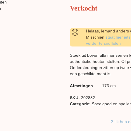
Verkocht
Helaas, iemand anders w
Misschien
staat hier iets
verder te snuffelen
Steek uit boven alle mensen en l
authentieke houten stelten. Of pro
Ondersteuningen zitten op twee 
een geschikte maat is.
Afmetingen
173 cm
SKU:
202882
Categorie:
Speelgoed en spelle
Ik heb e