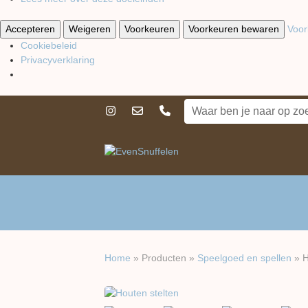
Accepteren
Weigeren
Voorkeuren
Voorkeuren bewaren
Voor
Cookiebeleid
Privacyverklaring
Home
»
Producten
»
Speelgoed en spellen
»
H
previous
next