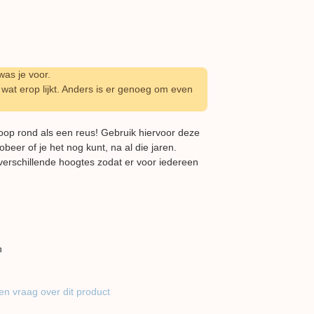
as je voor.
wat erop lijkt. Anders is er genoeg om even
oop rond als een reus! Gebruik hiervoor deze
beer of je het nog kunt, na al die jaren.
verschillende hoogtes zodat er voor iedereen
n
en vraag over dit product