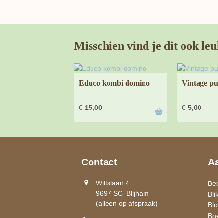
Misschien vind je dit ook leu
Educo kombi domino
Vintage pu
€
15,00
€
5,00
Contact
A
Wiltslaan 4
Be
9697 SC Blijham
Bli
(alleen op afspraak)
Bl
Bo