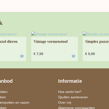
k
zzel dieren
Vintage vormenstoof
Simplex puzze
€
7,50
€
5,00
anbod
Informatie
elden
Hoe werkt het?
kken
Spullen aanleveren
oempotten en vazen
Over mij
eken
Algemene voorwaarden