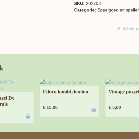
SKU:
202703
Categorie:
Speelgoed en spelle
Ik heb e
k
Educo kombi domino
Vintage puzzel
zzel De
rale
€
15,00
€
5,00