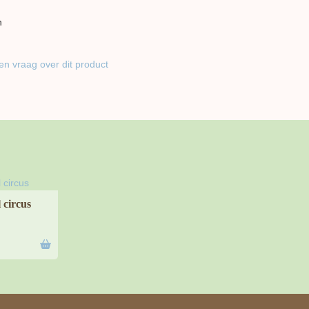
n
en vraag over dit product
 circus