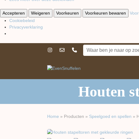
Accepteren
Weigeren
Voorkeuren
Voorkeuren bewaren
Voor
Cookiebeleid
Privacyverklaring
Houten st
Home
»
Producten
»
Speelgoed en spellen
»
H