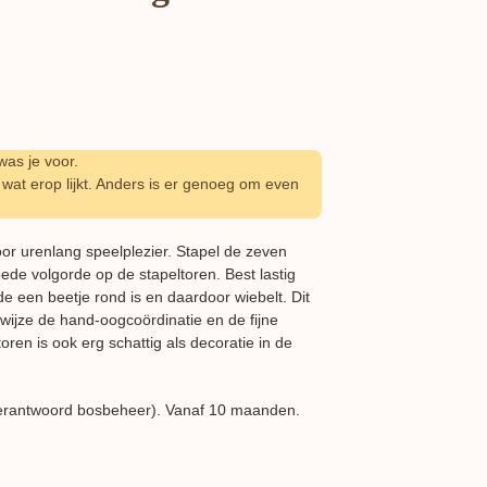
as je voor.
wat erop lijkt. Anders is er genoeg om even
or urenlang speelplezier. Stapel de zeven
ede volgorde op de stapeltoren. Best lastig
e een beetje rond is en daardoor wiebelt. Dit
wijze de hand-oogcoördinatie en de fijne
oren is ook erg schattig als decoratie in de
erantwoord bosbeheer). Vanaf 10 maanden.