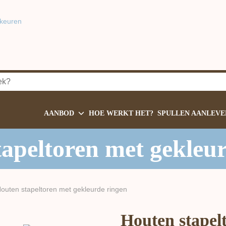
keuren
AANBOD
HOE WERKT HET?
SPULLEN AANLEVE
apeltoren met gekleu
outen stapeltoren met gekleurde ringen
Houten stapel