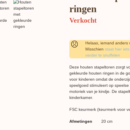
ringen
Verkocht
Helaas, iemand anders w
Misschien
staat hier iets
verder te snuffelen
Deze houten stapeltoren zorgt vo
gekleurde houten ringen in de go
voor kinderen omdat de onderzijd
speelgoed stimuleert op speelse 
motoriek van je kindje. De stapelt
kinderkamer.
FSC keurmerk (keurmerk voor v
Afmetingen
20 cm