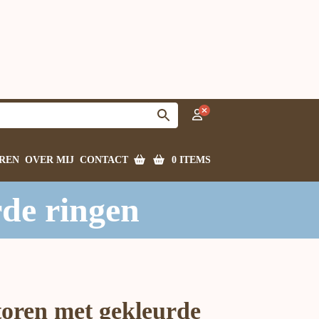
0 ITEMS
REN
OVER MIJ
CONTACT
rde ringen
toren met gekleurde