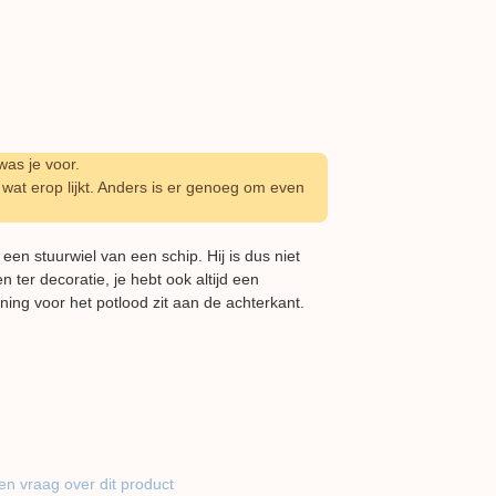
as je voor.
wat erop lijkt. Anders is er genoeg om even
een stuurwiel van een schip. Hij is dus niet
n ter decoratie, je hebt ook altijd een
ning voor het potlood zit aan de achterkant.
en vraag over dit product