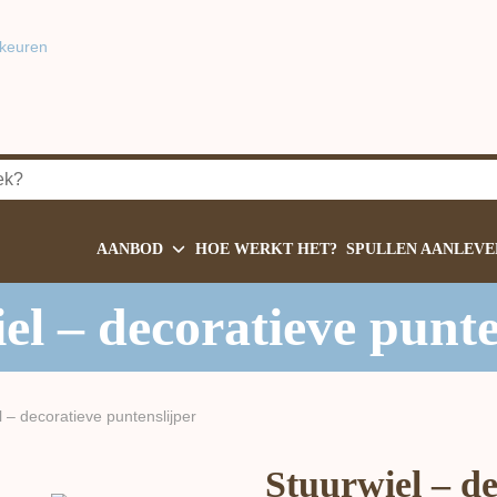
keuren
AANBOD
HOE WERKT HET?
SPULLEN AANLEVE
el – decoratieve punte
l – decoratieve puntenslijper
Stuurwiel – de