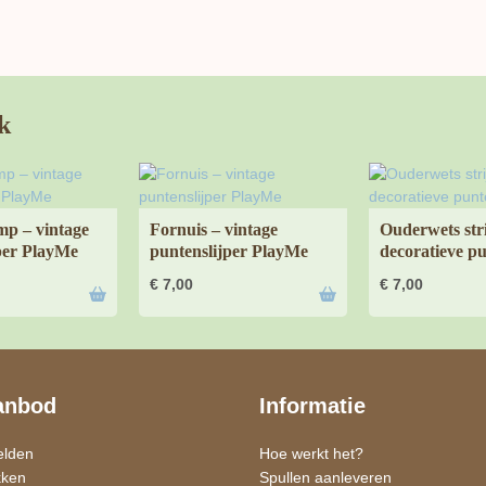
k
mp – vintage
Fornuis – vintage
Ouderwets stri
per PlayMe
puntenslijper PlayMe
decoratieve pu
€
7,00
€
7,00
anbod
Informatie
elden
Hoe werkt het?
kken
Spullen aanleveren