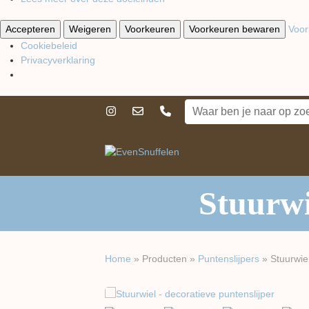
Accepteren
Weigeren
Voorkeuren
Voorkeuren bewaren
Voor
Cookiebeleid
Privacyverklaring
Stuurwi
Home
»
Producten
»
Puntenslijpers
»
Stuurwie