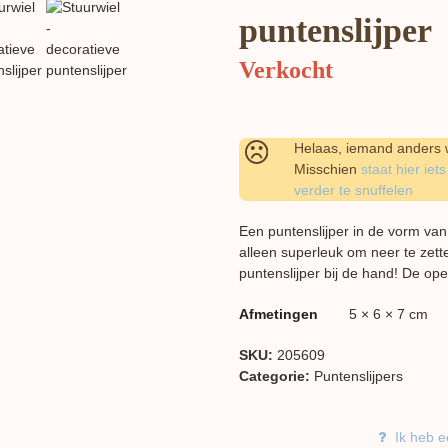
puntenslijper
Verkocht
Helaas, iemand anders w
Misschien
staat hier iets
verder te snuffelen
Een puntenslijper in de vorm van 
alleen superleuk om neer te zette
puntenslijper bij de hand! De ope
Afmetingen
5 × 6 × 7 cm
SKU:
205609
Categorie:
Puntenslijpers
Ik heb e