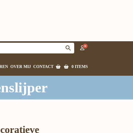
0 ITEMS
REN
OVER MIJ
CONTACT
nslijper
coratieve