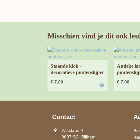
Misschien vind je dit ook leu
Staande klok –
Antieke la
decoratieve puntenslijper
puntenslij
€
7,00
€
7,00
Contact
A
Wiltslaan 4
Be
9697 SC Blijham
Bli