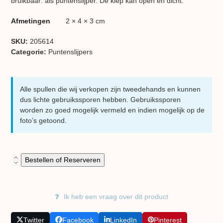
bruikbaar: als puntenslijper. De klep kan open en dicht.
Afmetingen
2 × 4 × 3 cm
SKU:
205614
Categorie:
Puntenslijpers
Alle spullen die wij verkopen zijn tweedehands en kunnen
dus lichte gebruikssporen hebben. Gebruikssporen
worden zo goed mogelijk vermeld en indien mogelijk op de
foto’s getoond.
Schatkist
Bestellen of Reserveren
-
decoratieve
puntenslijper
Ik heb een vraag over dit product
aantal
Twitter
Facebook
LinkedIn
Pinterest