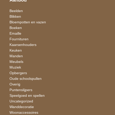
Beelden
Blikken
Bloempotten en vazen
Boeken
Emaille
Fournituren
Kaarsen​houders
Keuken
Manden
Meubels
Muziek
Opbergers
Oude schoolspullen
Overig
Puntenslijpers
Speelgoed en spellen
Uncategorized
Wand​decoratie
Woon​accessoires