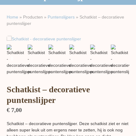
Home
»
Producten
»
Puntenslijpers
»
Schatkist – decoratieve
puntenslijper
previous
next
slide
slide
Schatkist – decoratieve
puntenslijper
€
7,00
Schatkist – decoratieve puntenslijper. Deze schatkist ziet er niet
alleen super leuk uit om ergens neer te zetten, hij is ook nog