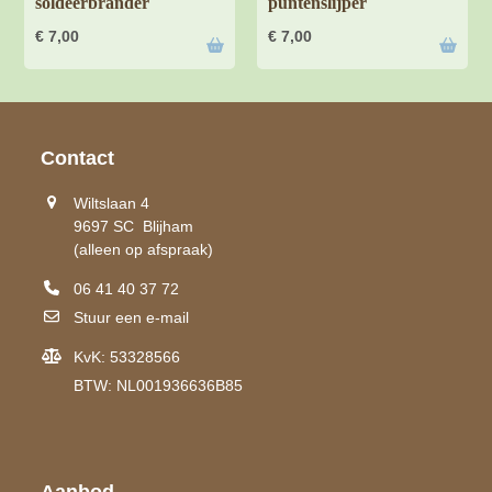
soldeerbrander
puntenslijper
€
7,00
€
7,00
Contact
Wiltslaan 4
9697 SC Blijham
(alleen op afspraak)
06 41 40 37 72
Stuur een e-mail
KvK: 53328566
BTW: NL001936636B85
Aanbod