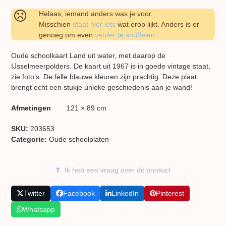
Helaas, iemand anders was je voor.
Misschien
staat hier iets
wat erop lijkt. Anders is er
genoeg om even
verder te snuffelen
Oude schoolkaart Land uit water, met daarop de
IJsselmeerpolders. De kaart uit 1967 is in goede vintage staat,
zie foto’s. De felle blauwe kleuren zijn prachtig. Deze plaat
brengt echt een stukje unieke geschiedenis aan je wand!
Afmetingen
121 × 89 cm
SKU:
203653
Categorie:
Oude schoolplaten
Ik heb een vraag over dit product
Twitter
Facebook
LinkedIn
Pinterest
Whatsapp