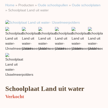
Home
»
Producten
»
Oude schoolspullen
»
Oude schoolplaten
»
Schoolplaat Land uit water
previous
next
slide
slide
Schoolplaat Land uit water
Verkocht