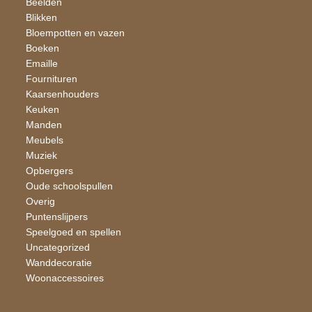
Beelden
Blikken
Bloempotten en vazen
Boeken
Emaille
Fournituren
Kaarsen​houders
Keuken
Manden
Meubels
Muziek
Opbergers
Oude schoolspullen
Overig
Puntenslijpers
Speelgoed en spellen
Uncategorized
Wand​decoratie
Woon​accessoires