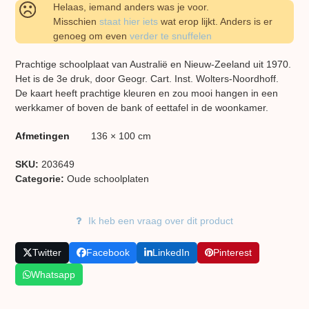
Helaas, iemand anders was je voor.
Misschien
staat hier iets
wat erop lijkt. Anders is er
genoeg om even
verder te snuffelen
Prachtige schoolplaat van Australië en Nieuw-Zeeland uit 1970.
Het is de 3e druk, door Geogr. Cart. Inst. Wolters-Noordhoff.
De kaart heeft prachtige kleuren en zou mooi hangen in een
werkkamer of boven de bank of eettafel in de woonkamer.
Afmetingen
136 × 100 cm
SKU:
203649
Categorie:
Oude schoolplaten
Ik heb een vraag over dit product
Twitter
Facebook
LinkedIn
Pinterest
Whatsapp