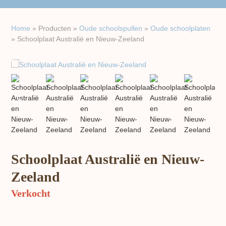
Home
»
Producten
»
Oude schoolspullen
»
Oude schoolplaten
»
Schoolplaat Australië en Nieuw-Zeeland
previous
next
slide
slide
Schoolplaat Australië en Nieuw-
Zeeland
Verkocht