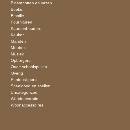
Bloempotten en vazen
Boeken
Emaille
Fournituren
Kaarsen​houders
Keuken
Manden
Meubels
Muziek
Opbergers
Oude schoolspullen
Overig
Puntenslijpers
Speelgoed en spellen
Uncategorized
Wand​decoratie
Woon​accessoires