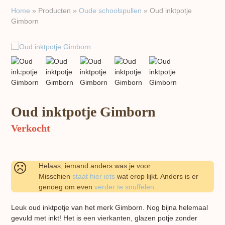
Home
»
Producten
»
Oude schoolspullen
»
Oud inktpotje
Gimborn
previous
next
slide
slide
Oud inktpotje Gimborn
Verkocht
Helaas, iemand anders was je voor.
Misschien
staat hier iets
wat erop lijkt. Anders is er
genoeg om even
verder te snuffelen
Leuk oud inktpotje van het merk Gimborn. Nog bijna helemaal
gevuld met inkt! Het is een vierkanten, glazen potje zonder