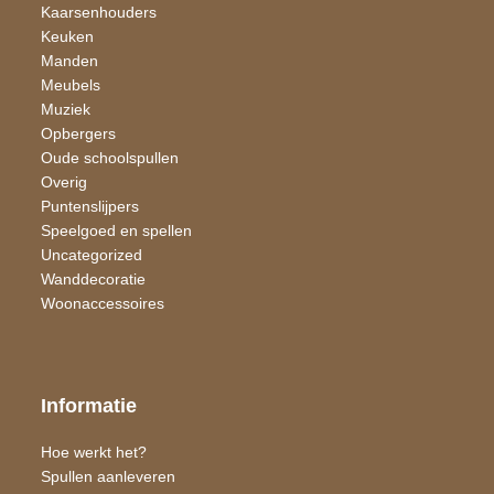
Kaarsen​houders
Keuken
Manden
Meubels
Muziek
Opbergers
Oude schoolspullen
Overig
Puntenslijpers
Speelgoed en spellen
Uncategorized
Wand​decoratie
Woon​accessoires
Informatie
Hoe werkt het?
Spullen aanleveren