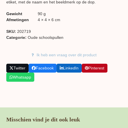
etiket, met de naam en het beeldmerk op de dop.
Gewicht
90 g
Afmetingen
4 × 4 × 6 cm
SKU:
202719
Categorie:
Oude schoolspullen
Ik heb een vraag over dit product
Twitter
Facebook
LinkedIn
Pinterest
Whatsapp
Misschien vind je dit ook leuk