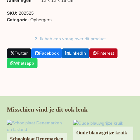
Afmetingen
12 × 12 × 15 cm
SKU:
202525
Categorie:
Opbergers
Ik heb een vraag over dit product
Twitter
Facebook
LinkedIn
Pinterest
Whatsapp
Misschien vind je dit ook leuk
Oude blauwgrijze kruik
Schoolplaat Denemarken