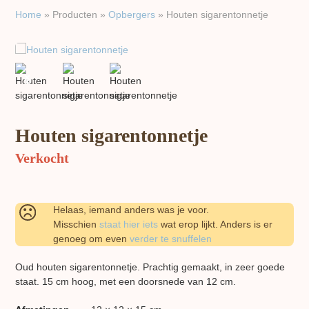
Home
»
Producten
»
Opbergers
»
Houten sigarentonnetje
previous
next
slide
slide
Houten sigarentonnetje
Verkocht
Helaas, iemand anders was je voor.
Misschien
staat hier iets
wat erop lijkt. Anders is er
genoeg om even
verder te snuffelen
Oud houten sigarentonnetje. Prachtig gemaakt, in zeer goede
staat. 15 cm hoog, met een doorsnede van 12 cm.