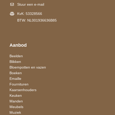
Stuur een e-mail
KvK: 53328566
BTW: NL001936636B85
Aanbod
Beelden
Blikken
Bloempotten en vazen
Boeken
Emaille
Fournituren
Kaarsen​houders
Keuken
Manden
Meubels
Muziek