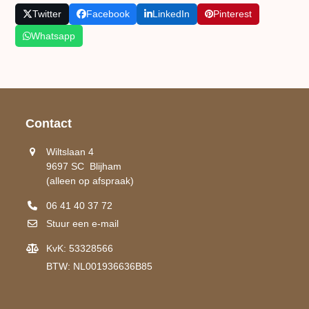
Twitter
Facebook
LinkedIn
Pinterest
Whatsapp
Contact
Wiltslaan 4
9697 SC Blijham
(alleen op afspraak)
06 41 40 37 72
Stuur een e-mail
KvK: 53328566
BTW: NL001936636B85