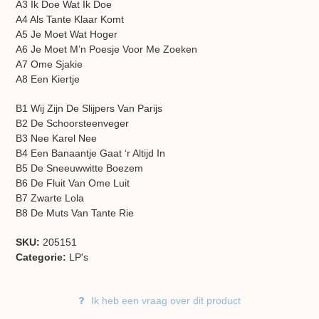
A3 Ik Doe Wat Ik Doe
A4 Als Tante Klaar Komt
A5 Je Moet Wat Hoger
A6 Je Moet M’n Poesje Voor Me Zoeken
A7 Ome Sjakie
A8 Een Kiertje
B1 Wij Zijn De Slijpers Van Parijs
B2 De Schoorsteenveger
B3 Nee Karel Nee
B4 Een Banaantje Gaat ‘r Altijd In
B5 De Sneeuwwitte Boezem
B6 De Fluit Van Ome Luit
B7 Zwarte Lola
B8 De Muts Van Tante Rie
SKU:
205151
Categorie:
LP's
Ik heb een vraag over dit product