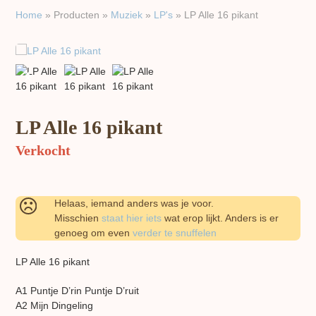
Home
»
Producten
»
Muziek
»
LP's
»
LP Alle 16 pikant
previous
next
slide
slide
LP Alle 16 pikant
Verkocht
Helaas, iemand anders was je voor.
Misschien
staat hier iets
wat erop lijkt. Anders is er
genoeg om even
verder te snuffelen
LP Alle 16 pikant
A1 Puntje D’rin Puntje D’ruit
A2 Mijn Dingeling