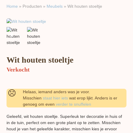
Home
»
Producten
»
Meubels
»
Wit houten stoeltje
previous
next
slide
slide
Wit houten stoeltje
Verkocht
Helaas, iemand anders was je voor.
Misschien
staat hier iets
wat erop lijkt. Anders is er
genoeg om even
verder te snuffelen
Geleefd, wit houten stoeltje. Superleuk ter decoratie in huis of
in de tuin, perfect om een grote plant op te zetten. Misschien
houd je van het geleefde karakter, misschien kies je ervoor