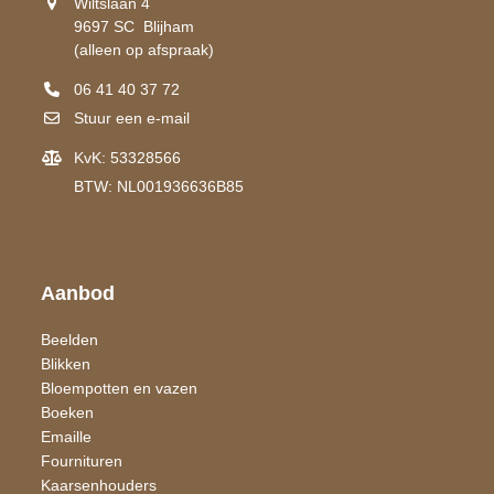
Wiltslaan 4
9697 SC Blijham
(alleen op afspraak)
06 41 40 37 72
Stuur een e-mail
KvK: 53328566
BTW: NL001936636B85
Aanbod
Beelden
Blikken
Bloempotten en vazen
Boeken
Emaille
Fournituren
Kaarsen​houders