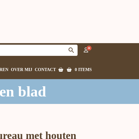
0 ITEMS
REN
OVER MIJ
CONTACT
en blad
ureau met houten