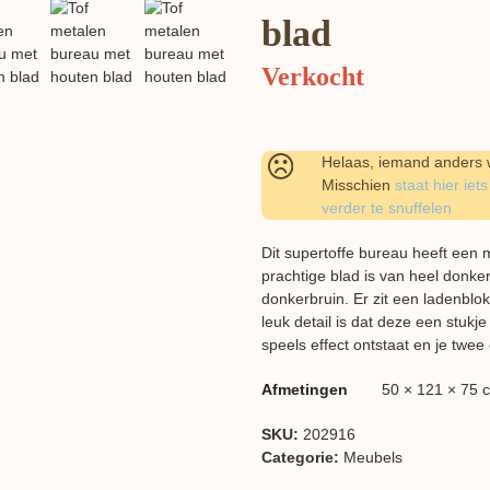
blad
Verkocht
Helaas, iemand anders w
Misschien
staat hier iets
verder te snuffelen
Dit supertoffe bureau heeft een 
prachtige blad is van heel donke
donkerbruin. Er zit een ladenblo
leuk detail is dat deze een stuk
speels effect ontstaat en je twee
Afmetingen
50 × 121 × 75 
SKU:
202916
Categorie:
Meubels