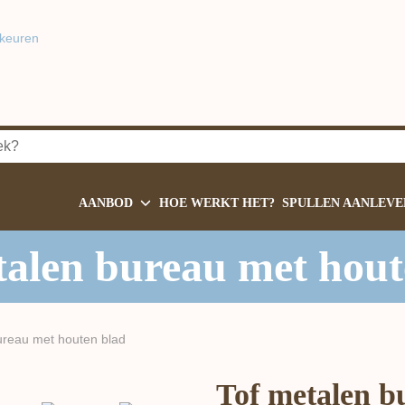
keuren
AANBOD
HOE WERKT HET?
SPULLEN AANLEVE
talen bureau met hout
ureau met houten blad
Tof metalen b