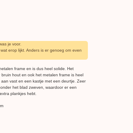
as je voor.
wat erop lijkt. Anders is er genoeg om even
metalen frame en is dus heel solide. Het
r bruin hout en ook het metalen frame is heel
k aan vast en een kastje met een deurtje. Zeer
je onder het blad zweven, waardoor er een
 extra plankjes hebt.
cm