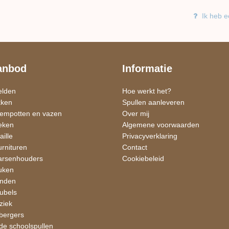
Ik heb e
anbod
Informatie
elden
Hoe werkt het?
kken
Spullen aanleveren
oempotten en vazen
Over mij
eken
Algemene voorwaarden
ille
Privacyverklaring
rnituren
Contact
rsen​houders
Cookiebeleid
uken
nden
ubels
ziek
bergers
e schoolspullen