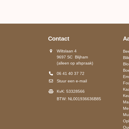
Contact
A
Wiltslaan 4
Be
9697 SC Blijham
Bli
(alleen op afspraak)
Bl
Bo
06 41 40 37 72
Ema
Stuur een e-mail
Fou
Kaa
KvK: 53328566
Ke
BTW: NL001936636B85
Ma
Me
Mu
Op
Oud