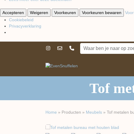
Accepteren
Weigeren
Voorkeuren
Voorkeuren bewaren
Voor
Cookiebeleid
Privacyverklaring
Tof me
Home
»
Producten
»
Meubels
»
Tof metalen b