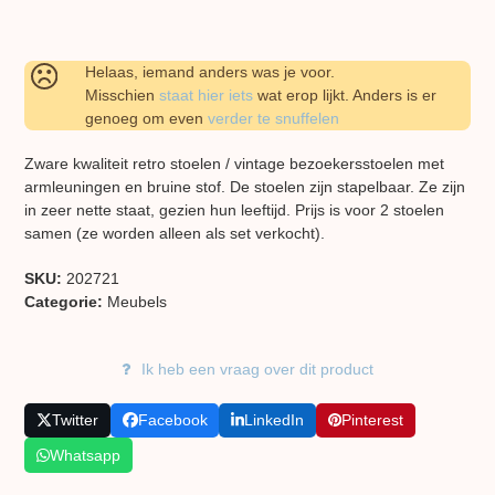
Helaas, iemand anders was je voor.
Misschien
staat hier iets
wat erop lijkt. Anders is er
genoeg om even
verder te snuffelen
Zware kwaliteit retro stoelen / vintage bezoekersstoelen met
armleuningen en bruine stof. De stoelen zijn stapelbaar. Ze zijn
in zeer nette staat, gezien hun leeftijd. Prijs is voor 2 stoelen
samen (ze worden alleen als set verkocht).
SKU:
202721
Categorie:
Meubels
Ik heb een vraag over dit product
Twitter
Facebook
LinkedIn
Pinterest
Whatsapp