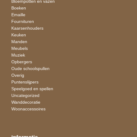
Bloempotten en vazen
Boeken
Emaille
Fournituren
Kaarsen​houders
Keuken
Manden
Meubels
Muziek
Opbergers
Oude schoolspullen
Overig
Puntenslijpers
Speelgoed en spellen
Uncategorized
Wand​decoratie
Woon​accessoires