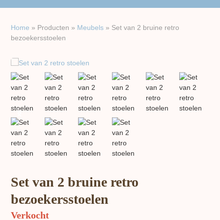
Home
»
Producten
»
Meubels
»
Set van 2 bruine retro
bezoekersstoelen
previous
next
slide
slide
Set van 2 bruine retro
bezoekersstoelen
Verkocht