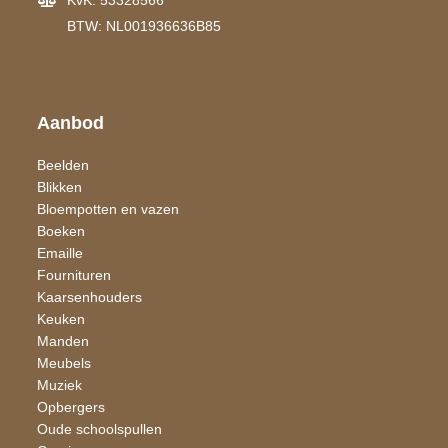
BTW: NL001936636B85
Aanbod
Beelden
Blikken
Bloempotten en vazen
Boeken
Emaille
Fournituren
Kaarsen​houders
Keuken
Manden
Meubels
Muziek
Opbergers
Oude schoolspullen