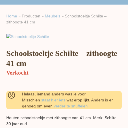
Home
»
Producten
»
Meubels
»
Schoolstoeltje Schilte –
zithoogte 41 cm
Schoolstoeltje Schilte – zithoogte
41 cm
Verkocht
Helaas, iemand anders was je voor.
Misschien
staat hier iets
wat erop lijkt. Anders is er
genoeg om even
verder te snuffelen
Houten schoolstoeltje met zithoogte van 41 cm. Merk: Schilte.
30 jaar oud.