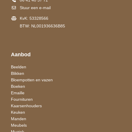
Stuur een e-mail
KvK: 53328566
BTW: NL001936636B85
Aanbod
Beelden
Blikken
Bloempotten en vazen
Boeken
Emaille
Fournituren
Kaarsen​houders
Keuken
Manden
Meubels
Muziek