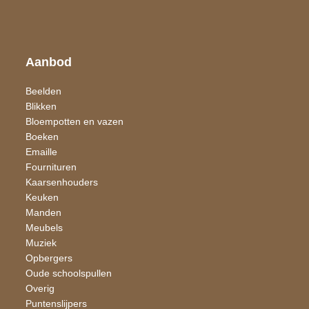
Aanbod
Beelden
Blikken
Bloempotten en vazen
Boeken
Emaille
Fournituren
Kaarsen​houders
Keuken
Manden
Meubels
Muziek
Opbergers
Oude schoolspullen
Overig
Puntenslijpers