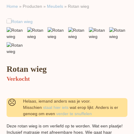
Home
»
Producten
»
Meubels
»
Rotan wieg
previous
next
slide
slide
Rotan wieg
Verkocht
Helaas, iemand anders was je voor.
Misschien
staat hier iets
wat erop lijkt. Anders is er
genoeg om even
verder te snuffelen
Deze rotan wieg is om verliefd op te worden. Wat een plaatje!
Inclusief matrasje met afneembare hoes. Wie gaat haar