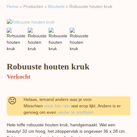
Home
»
Producten
»
Meubels
»
Robuuste houten kruk
previous
next
slide
slide
Robuuste houten kruk
Verkocht
Helaas, iemand anders was je voor.
Misschien
staat hier iets
wat erop lijkt. Anders is er
genoeg om even
verder te snuffelen
Hele toffe robuuste houten kruk, handgemaakt. Wat een
beauty! 32 cm hoog, het zitoppervlak is ongeveer 36 x 28 cm.