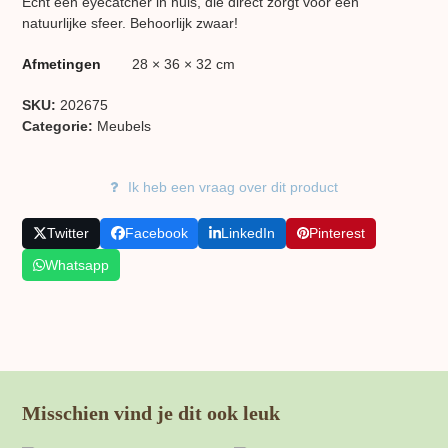
Echt een eyecatcher in huis, die direct zorgt voor een
natuurlijke sfeer. Behoorlijk zwaar!
Afmetingen
28 × 36 × 32 cm
SKU:
202675
Categorie:
Meubels
Ik heb een vraag over dit product
Twitter
Facebook
LinkedIn
Pinterest
Whatsapp
Misschien vind je dit ook leuk