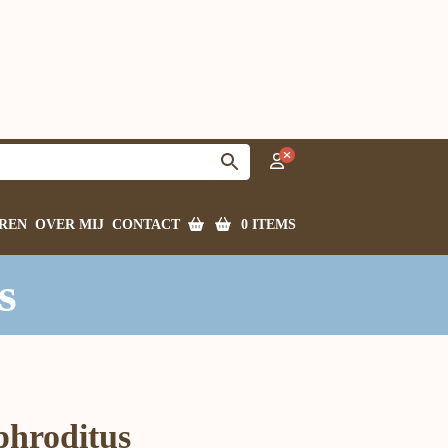
0 ITEMS
REN
OVER MIJ
CONTACT
s
phroditus