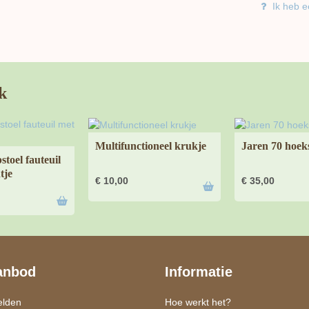
Ik heb e
k
Multifunctioneel krukje
Jaren 70 hoeks
stoel fauteuil
tje
€
10,00
€
35,00
anbod
Informatie
elden
Hoe werkt het?