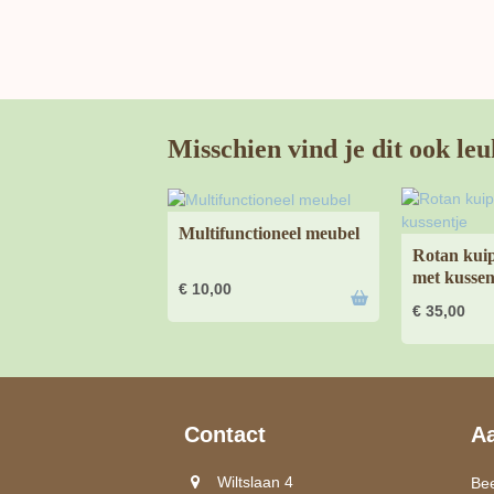
Misschien vind je dit ook leu
Multifunctioneel meubel
Rotan kuip
met kussen
€
10,00
€
35,00
Contact
A
Wiltslaan 4
Be