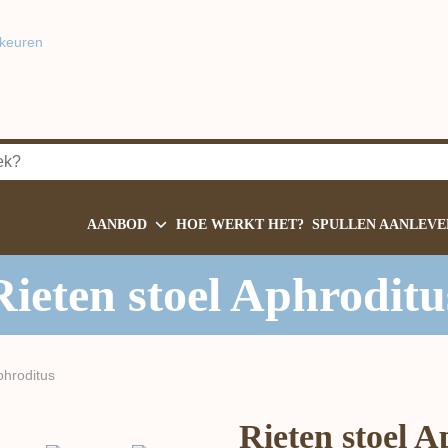
keuren
AANBOD
HOE WERKT HET?
SPULLEN AANLEVE
Rieten stoel Aphroditu
phroditus
Rieten stoel A