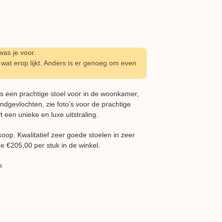
as je voor.
wat erop lijkt. Anders is er genoeg om even
 is een prachtige stoel voor in de woonkamer,
andgevlochten, zie foto’s voor de prachtige
t een unieke en luxe uitstraling.
oop. Kwalitatief zeer goede stoelen in zeer
ze €205,00 per stuk in de winkel.
m