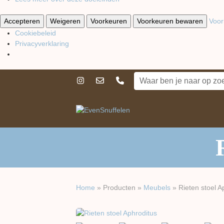
Accepteren
Weigeren
Voorkeuren
Voorkeuren bewaren
Voor
Cookiebeleid
Privacyverklaring
Home
»
Producten
»
Meubels
»
Rieten stoel A