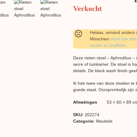
Verkocht
Helaas, iemand anders w
Misschien
staat hier iets
verder te snuffelen
Deze rieten stoel – Aphroditus –
serre of tuinkamer. De stoel is h
details. De black wash finish geef
Ik heb twee van deze stoelen te k
goede staat. Oorspronkelijk zijn 
Afmetingen
53 × 60 × 89 c
SKU:
202274
Categorie:
Meubels