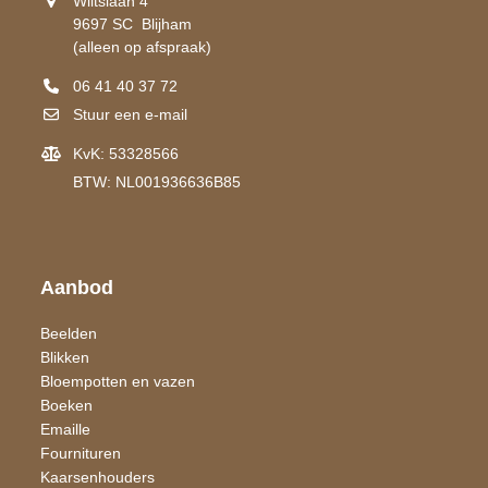
Wiltslaan 4
9697 SC Blijham
(alleen op afspraak)
06 41 40 37 72
Stuur een e-mail
KvK: 53328566
BTW: NL001936636B85
Aanbod
Beelden
Blikken
Bloempotten en vazen
Boeken
Emaille
Fournituren
Kaarsen​houders