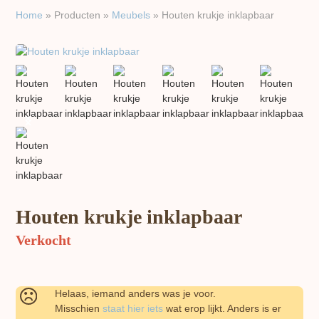
Home
»
Producten
»
Meubels
»
Houten krukje inklapbaar
previous
next
slide
slide
Houten krukje inklapbaar
Verkocht
Helaas, iemand anders was je voor.
Misschien
staat hier iets
wat erop lijkt. Anders is er