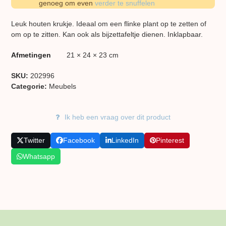
genoeg om even
verder te snuffelen
Leuk houten krukje. Ideaal om een flinke plant op te zetten of
om op te zitten. Kan ook als bijzettafeltje dienen. Inklapbaar.
Afmetingen
21 × 24 × 23 cm
SKU:
202996
Categorie:
Meubels
Ik heb een vraag over dit product
Twitter
Facebook
LinkedIn
Pinterest
Whatsapp