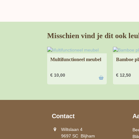
Misschien vind je dit ook leu
Multifunctioneel meubel
Bamboe pla
€
10,00
€
12,50
Contact
A
Wiltslaan 4
Be
9697 SC Blijham
Bli