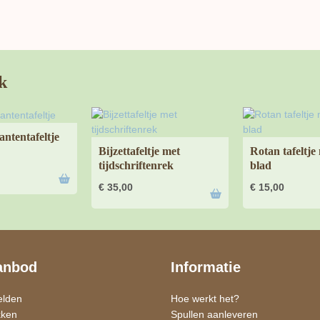
k
ntentafeltje
Bijzettafeltje met
Rotan tafeltje
tijdschriftenrek
blad
€
35,00
€
15,00
anbod
Informatie
elden
Hoe werkt het?
kken
Spullen aanleveren