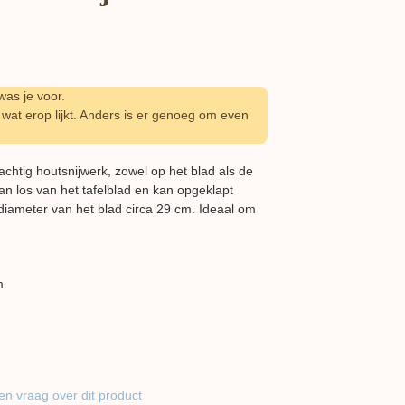
as je voor.
wat erop lijkt. Anders is er genoeg om even
achtig houtsnijwerk, zowel op het blad als de
an los van het tafelblad en kan opgeklapt
diameter van het blad circa 29 cm. Ideaal om
m
en vraag over dit product