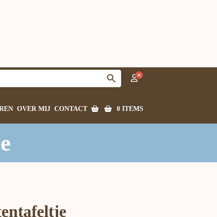
0 ITEMS
REN
OVER MIJ
CONTACT
je
entafeltje