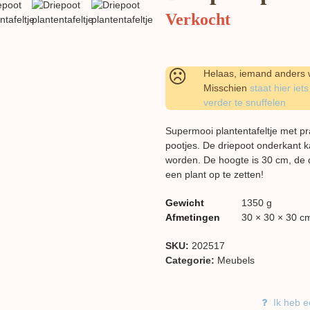
Verkocht
Helaas, iemand anders w
Misschien
staat hier iets
verder te snuffelen
Supermooi plantentafeltje met pr
pootjes. De driepoot onderkant k
worden. De hoogte is 30 cm, de 
een plant op te zetten!
Gewicht
1350 g
Afmetingen
30 × 30 × 30 c
SKU:
202517
Categorie:
Meubels
Ik heb e