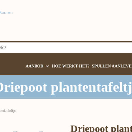
keuren
AANBOD
HOE WERKT HET?
SPULLEN AANLEVE
riepoot plantentafelt
entafeltje
Driepoot plant