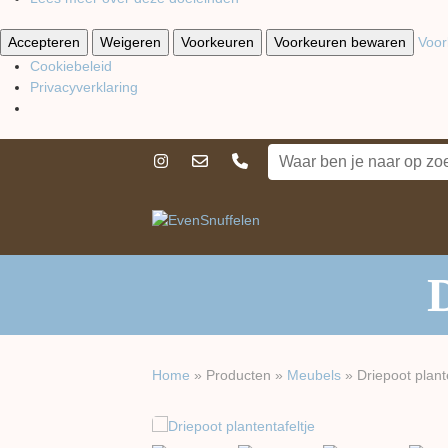
Accepteren
Weigeren
Voorkeuren
Voorkeuren bewaren
Voor
Cookiebeleid
Privacyverklaring
D
Home
»
Producten
»
Meubels
»
Driepoot plant
previous
next