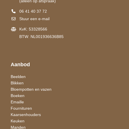
(alleen op afspraak)
06 41 40 37 72
Stuur een e-mail
KvK: 53328566
BTW: NL001936636B85
Aanbod
Beelden
Blikken
Bloempotten en vazen
Boeken
Emaille
Fournituren
Kaarsen​houders
Keuken
Manden