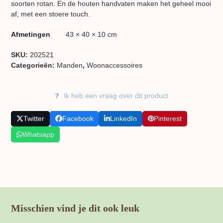
soorten rotan. En de houten handvaten maken het geheel mooi
af, met een stoere touch.
Afmetingen
43 × 40 × 10 cm
SKU:
202521
Categorieën:
Manden
,
Woon​accessoires
Ik heb een vraag over dit product
Twitter
Facebook
LinkedIn
Pinterest
Whatsapp
Misschien vind je dit ook leuk