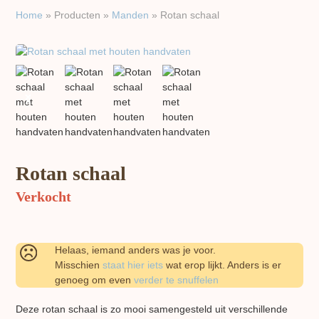
Home
»
Producten
»
Manden
»
Rotan schaal
previous
next
slide
slide
Rotan schaal
Verkocht
Helaas, iemand anders was je voor.
Misschien
staat hier iets
wat erop lijkt. Anders is er
genoeg om even
verder te snuffelen
Deze rotan schaal is zo mooi samengesteld uit verschillende