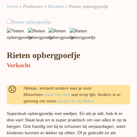
Home
»
Producten
»
Manden
»
Rieten opbergpoefje
previous
next
slide
slide
Rieten opbergpoefje
Verkocht
Helaas, iemand anders was je voor.
Misschien
staat hier iets
wat erop lijkt. Anders is er
genoeg om even
verder te snuffelen
Superleuk opbergpoefje met wieltjes. En als je wilt, heb ik er
drie van! Staat leuk en is super praktisch om van alles in op te
bergen. Ook handig om bij te schuiven bij verjaardagen, want
kinderen kunnen er lekker op zitten. Of je gebruikt ze als