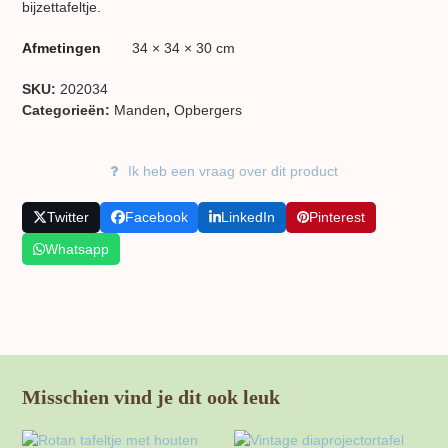
bijzettafeltje.
Afmetingen
34 × 34 × 30 cm
SKU:
202034
Categorieën:
Manden
,
Opbergers
Ik heb een vraag over dit product
Twitter
Facebook
LinkedIn
Pinterest
Whatsapp
Misschien vind je dit ook leuk