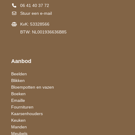
06 41 40 37 72
Stuur een e-mail
KvK: 53328566
BTW: NL001936636B85
Aanbod
Beelden
Blikken
Bloempotten en vazen
Boeken
Emaille
Fournituren
Kaarsen​houders
Keuken
Manden
Meubels