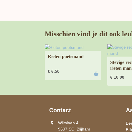
Misschien vind je dit ook leu
Rieten poetsmand
Stevige re
rieten ma
€
6,50
€
10,00
Contact
A
Wiltslaan 4
Be
9697 SC Blijham
Bli