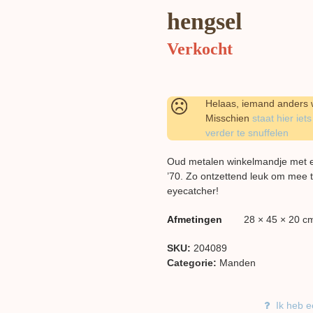
hengsel
Verkocht
Helaas, iemand anders w
Misschien
staat hier iets
verder te snuffelen
Oud metalen winkelmandje met en
’70. Zo ontzettend leuk om mee te
eyecatcher!
Afmetingen
28 × 45 × 20 c
SKU:
204089
Categorie:
Manden
Ik heb e