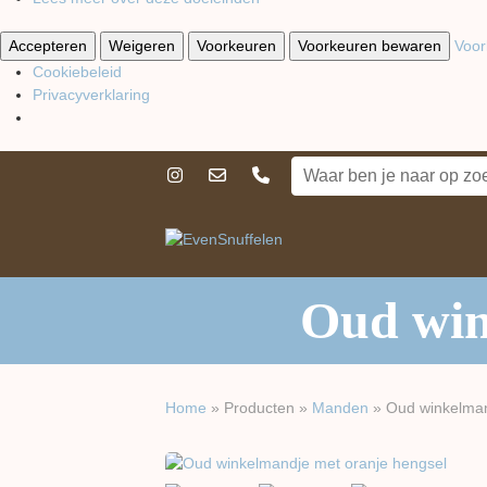
Accepteren
Weigeren
Voorkeuren
Voorkeuren bewaren
Voor
Cookiebeleid
Privacyverklaring
Oud win
Home
»
Producten
»
Manden
»
Oud winkelman