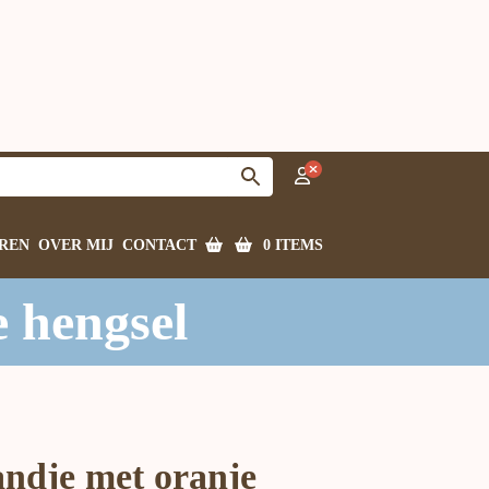
0 ITEMS
REN
OVER MIJ
CONTACT
 hengsel
ndje met oranje