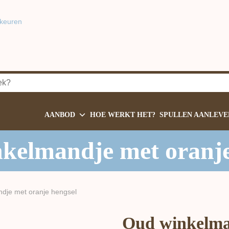
keuren
AANBOD
HOE WERKT HET?
SPULLEN AANLEVE
kelmandje met oranje
dje met oranje hengsel
Oud winkelma