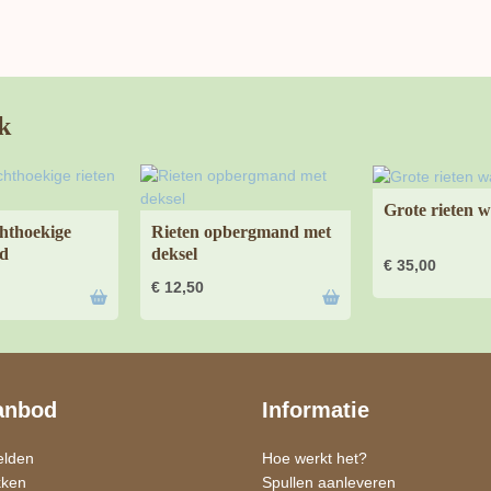
k
Grote rieten
chthoekige
Rieten opbergmand met
nd
deksel
€
35,00
€
12,50
anbod
Informatie
elden
Hoe werkt het?
kken
Spullen aanleveren