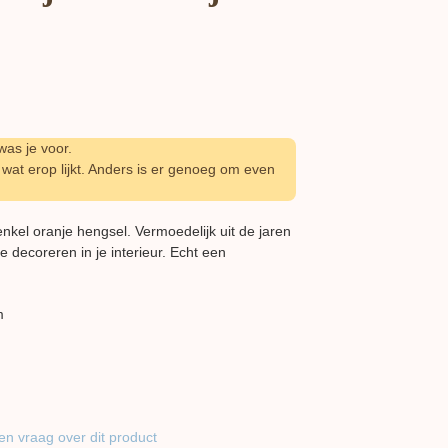
as je voor.
wat erop lijkt. Anders is er genoeg om even
kel oranje hengsel. Vermoedelijk uit de jaren
 decoreren in je interieur. Echt een
m
en vraag over dit product