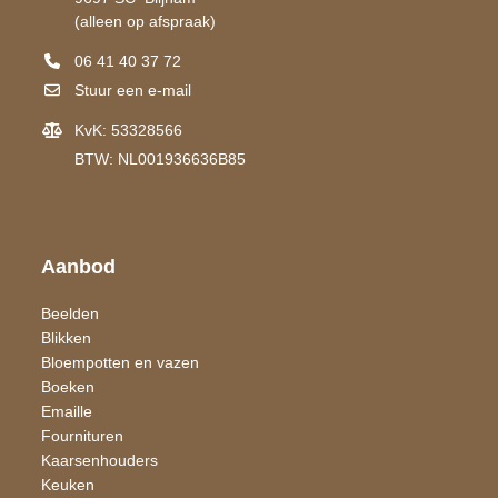
(alleen op afspraak)
06 41 40 37 72
Stuur een e-mail
KvK: 53328566
BTW: NL001936636B85
Aanbod
Beelden
Blikken
Bloempotten en vazen
Boeken
Emaille
Fournituren
Kaarsen​houders
Keuken