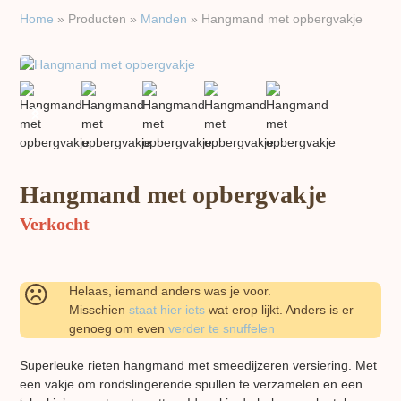
Home
»
Producten
»
Manden
»
Hangmand met opbergvakje
previous
next
slide
slide
Hangmand met opbergvakje
Verkocht
Helaas, iemand anders was je voor.
Misschien
staat hier iets
wat erop lijkt. Anders is er
genoeg om even
verder te snuffelen
Superleuke rieten hangmand met smeedijzeren versiering. Met
een vakje om rondslingerende spullen te verzamelen en een