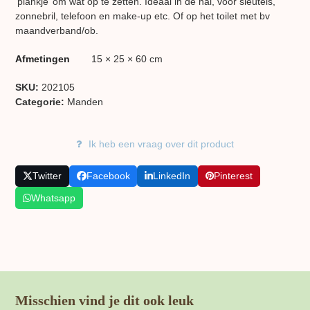
‘plankje’ om wat op te zetten. Ideaal in de hal, voor sleutels,
zonnebril, telefoon en make-up etc. Of op het toilet met bv
maandverband/ob.
Afmetingen
15 × 25 × 60 cm
SKU:
202105
Categorie:
Manden
Ik heb een vraag over dit product
Twitter
Facebook
LinkedIn
Pinterest
Whatsapp
Misschien vind je dit ook leuk