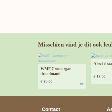
Misschien vind je dit ook leu
Alessi dr
WMF Cromargan
draadmand
€
17,50
€
25,00
Contact
A