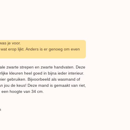
as je voor.
wat erop lijkt. Anders is er genoeg om even
ale zwarte strepen en zwarte handvaten. Deze
ijke kleuren heel goed in bijna ieder interieur.
ier gebruiken. Bijvoorbeeld als wasmand of
an jou de keus! Deze mand is gemaakt van riet,
n een hoogte van 34 cm.
m