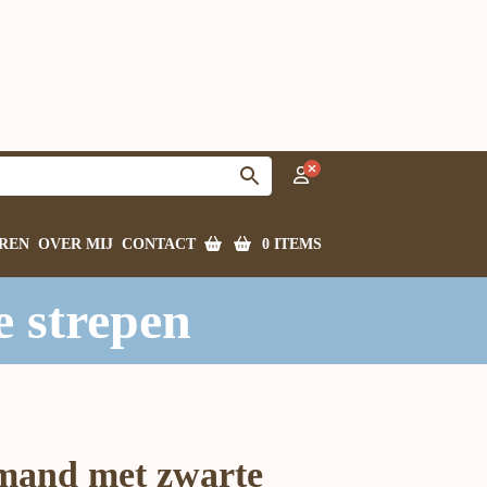
0 ITEMS
REN
OVER MIJ
CONTACT
e strepen
 mand met zwarte