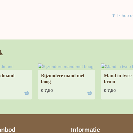
Ik heb e
k
aadmand
Bijzondere mand met
Mand in twee 
boog
bruin
€
7,50
€
7,50
anbod
Informatie