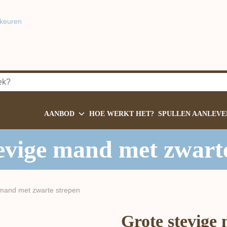
keuren
AANBOD
HOE WERKT HET?
SPULLEN AANLEVE
evige mand met zwart
 mand met zwarte strepen
Grote stevige