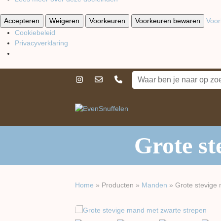
Accepteren
Weigeren
Voorkeuren
Voorkeuren bewaren
Voor
Cookiebeleid
Privacyverklaring
Grote st
Home
»
Producten
»
Manden
»
Grote stevige