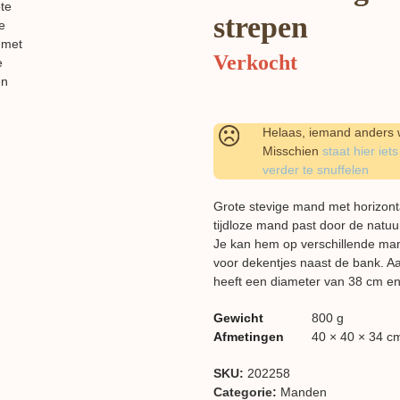
strepen
Verkocht
Helaas, iemand anders w
Misschien
staat hier iets
verder te snuffelen
Grote stevige mand met horizont
tijdloze mand past door de natuurl
Je kan hem op verschillende man
voor dekentjes naast de bank. A
heeft een diameter van 38 cm e
Gewicht
800 g
Afmetingen
40 × 40 × 34 c
SKU:
202258
Categorie:
Manden