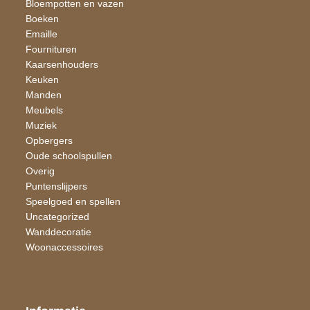
Bloempotten en vazen
Boeken
Emaille
Fournituren
Kaarsen​houders
Keuken
Manden
Meubels
Muziek
Opbergers
Oude schoolspullen
Overig
Puntenslijpers
Speelgoed en spellen
Uncategorized
Wand​decoratie
Woon​accessoires