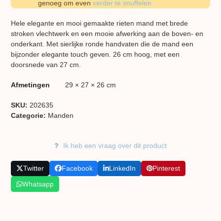
genoeg om even
verder te snuffelen
Hele elegante en mooi gemaakte rieten mand met brede
stroken vlechtwerk en een mooie afwerking aan de boven- en
onderkant. Met sierlijke ronde handvaten die de mand een
bijzonder elegante touch geven. 26 cm hoog, met een
doorsnede van 27 cm.
Afmetingen
29 × 27 × 26 cm
SKU:
202635
Categorie:
Manden
Ik heb een vraag over dit product
Twitter
Facebook
LinkedIn
Pinterest
Whatsapp