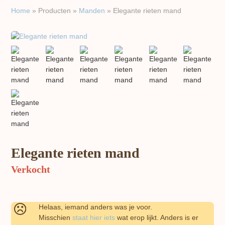
Home
»
Producten
»
Manden
»
Elegante rieten mand
previous
next
slide
slide
Elegante rieten mand
Verkocht
Helaas, iemand anders was je voor.
Misschien
staat hier iets
wat erop lijkt. Anders is er