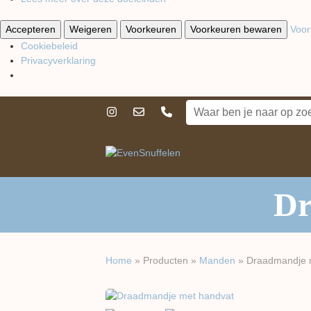
Accepteren
Weigeren
Voorkeuren
Voorkeuren bewaren
Voor
Cookiebeleid
Privacyverklaring
Dr
Home
»
Producten
»
Manden
»
Draadmandje 