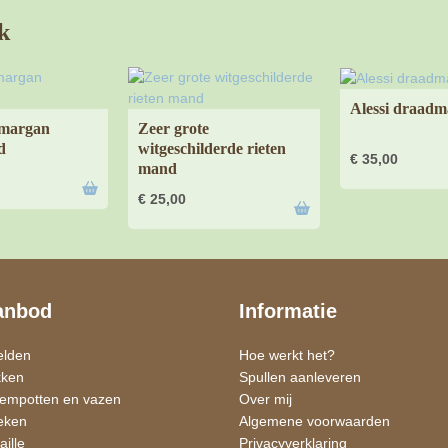
k
Alessi draad
margan
Zeer grote
d
witgeschilderde rieten
€
35,00
mand
€
25,00
anbod
Informatie
elden
Hoe werkt het?
kken
Spullen aanleveren
oempotten en vazen
Over mij
eken
Algemene voorwaarden
ille
Privacyverklaring