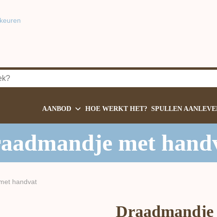
keuren
AANBOD
HOE WERKT HET?
SPULLEN AANLEVE
aadmandje met hand
met handvat
Draadmandje 