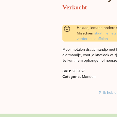
Verkocht
Helaas, iemand anders w
Misschien
staat hier iets
verder te snuffelen
Mooi metalen draadmandje met ha
eiermandje, voor je knoflook of s
Je kunt hem ophangen of neerze
SKU:
203167
Categorie:
Manden
Ik heb e