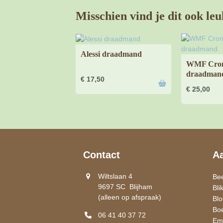
Misschien vind je dit ook leu
Alessi draadmand
WMF Cro
draadman
€
17,50
€
25,00
Contact
A
Wiltslaan 4
Be
9697 SC Blijham
Bli
(alleen op afspraak)
Bl
Bo
06 41 40 37 72
Ema