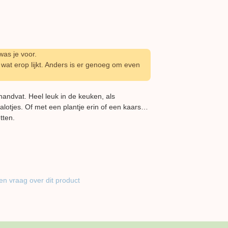
as je voor.
wat erop lijkt. Anders is er genoeg om even
ndvat. Heel leuk in de keuken, als
jalotjes. Of met een plantje erin of een kaars…
tten.
en vraag over dit product