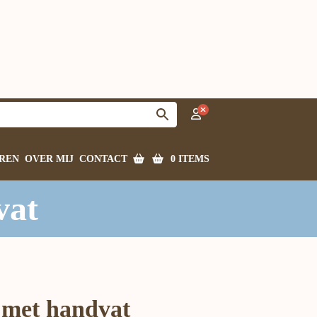
0 ITEMS
REN
OVER MIJ
CONTACT
vat
met handvat