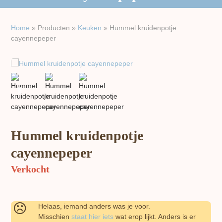
Home
»
Producten
»
Keuken
»
Hummel kruidenpotje
cayennepeper
previous
next
slide
slide
Hummel kruidenpotje
cayennepeper
Verkocht
Helaas, iemand anders was je voor.
Misschien
staat hier iets
wat erop lijkt. Anders is er