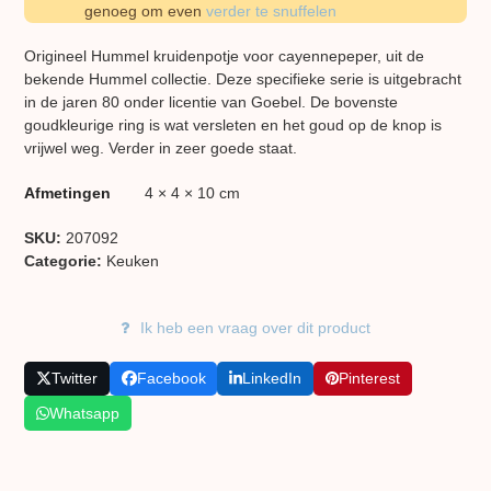
genoeg om even
verder te snuffelen
Origineel Hummel kruidenpotje voor cayennepeper, uit de
bekende Hummel collectie. Deze specifieke serie is uitgebracht
in de jaren 80 onder licentie van Goebel. De bovenste
goudkleurige ring is wat versleten en het goud op de knop is
vrijwel weg. Verder in zeer goede staat.
Afmetingen
4 × 4 × 10 cm
SKU:
207092
Categorie:
Keuken
Ik heb een vraag over dit product
Twitter
Facebook
LinkedIn
Pinterest
Whatsapp