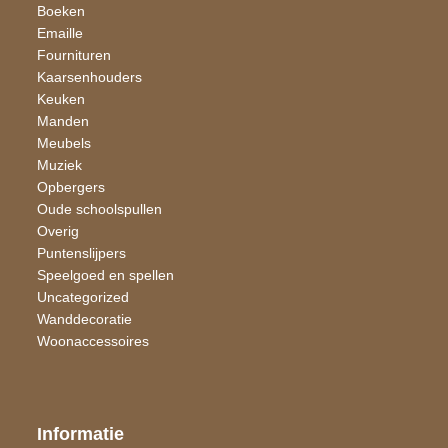
Boeken
Emaille
Fournituren
Kaarsen​houders
Keuken
Manden
Meubels
Muziek
Opbergers
Oude schoolspullen
Overig
Puntenslijpers
Speelgoed en spellen
Uncategorized
Wand​decoratie
Woon​accessoires
Informatie