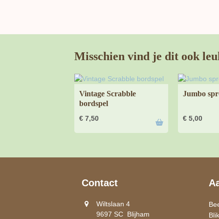
Misschien vind je dit ook leu
Vintage Scrabble
Jumbo spr
bordspel
€
7,50
€
5,00
Contact
A
Wiltslaan 4
Be
9697 SC Blijham
Bli