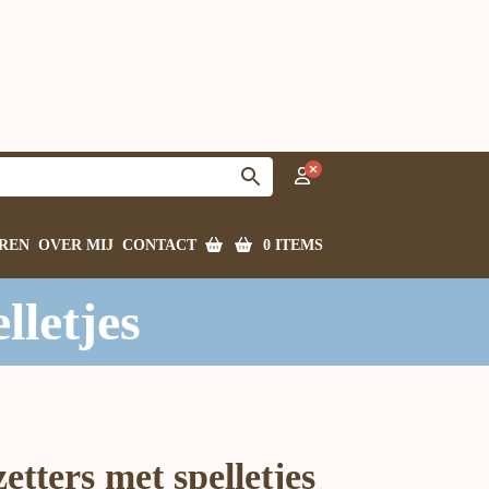
0 ITEMS
REN
OVER MIJ
CONTACT
lletjes
tters met spelletjes