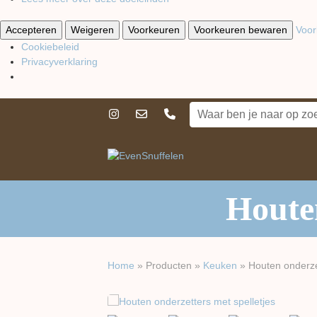
Accepteren
Weigeren
Voorkeuren
Voorkeuren bewaren
Voor
Cookiebeleid
Privacyverklaring
Houten
Home
»
Producten
»
Keuken
»
Houten onderze