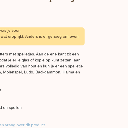
as je voor.
wat erop lijkt. Anders is er genoeg om even
tters met spelletjes. Aan de ene kant zit een
odat je er je glas of kopje op kunt zetten, aan
rs volledig van hout en kun je er een spelletje
ken, Molenspel, Ludo, Backgammon, Halma en
m
d en spellen
en vraag over dit product