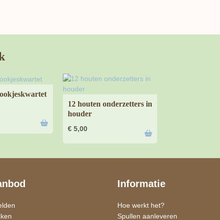
k
ookjeskwartet
12 houten onderzetters in
houder
€
5,00
anbod
Informatie
elden
Hoe werkt het?
kken
Spullen aanleveren