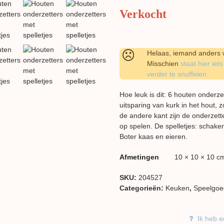
Verkocht
Helaas, iemand anders w
Misschien
staat hier iets
verder te snuffelen
Hoe leuk is dit: 6 houten onderze
uitsparing van kurk in het hout, z
de andere kant zijn de onderzette
op spelen. De spelletjes: scha
Boter kaas en eieren.
Afmetingen
10 × 10 × 10 c
SKU:
204527
Categorieën:
Keuken
,
Speelgoe
Ik heb e