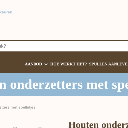
keuren
AANBOD
HOE WERKT HET?
SPULLEN AANLEVE
 onderzetters met spe
tters met spelletjes
Houten onderze