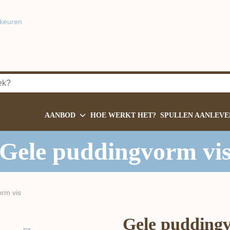
keuren
AANBOD
HOE WERKT HET?
SPULLEN AANLEVE
Gele puddingvorm vi
rm vis
Gele puddingv