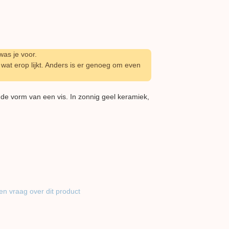
as je voor.
wat erop lijkt. Anders is er genoeg om even
de vorm van een vis. In zonnig geel keramiek,
en vraag over dit product