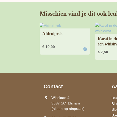
Misschien vind je dit ook leu
Afdruiprek
Karaf in d
een whisky
€
10,00
€
7,50
Contact
A
Wiltslaan 4
Be
9697 SC Blijham
Bli
(alleen op afspraak)
Bl
Bo