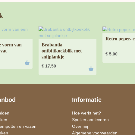
k
Retro peper- e
e vorm van
Brabantia
vat
ontbijtkoekblik met
€
5,00
snijplankje
€
17,50
anbod
Informatie
elden
Hoe werkt het?
kken
Spullen aanleveren
oempotten en vazen
Over mij
eken
Algemene voorwaarden