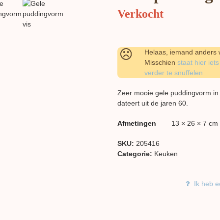
Verkocht
Helaas, iemand anders w
Misschien
staat hier iets
verder te snuffelen
Zeer mooie gele puddingvorm in 
dateert uit de jaren 60.
Afmetingen
13 × 26 × 7 cm
SKU:
205416
Categorie:
Keuken
Ik heb e