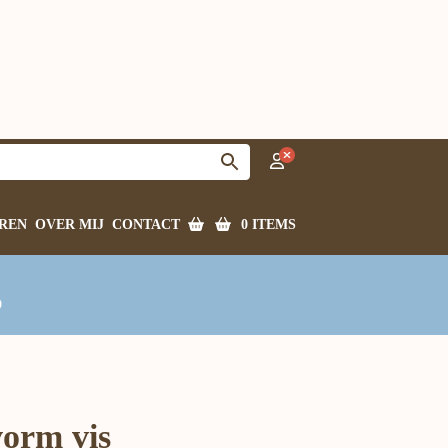
0 ITEMS
REN
OVER MIJ
CONTACT
s
orm vis