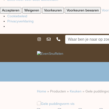
Accepteren
Weigeren
Voorkeuren
Voorkeuren bewaren
Voor
Cookiebeleid
Privacyverklaring
Home
»
Producten
»
Keuken
»
Gele puddingvo