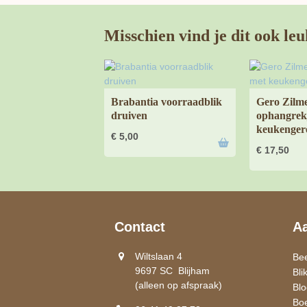
Misschien vind je dit ook leu
Brabantia voorraadblik
Gero Zilm
druiven
ophangrek
keukengere
€
5,00
€
17,50
Contact
A
Wiltslaan 4
Be
9697 SC Blijham
Bli
(alleen op afspraak)
Bl
Bo