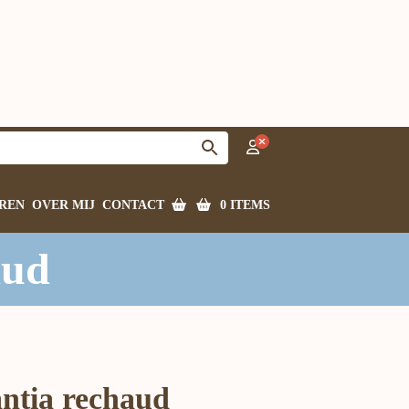
0 ITEMS
REN
OVER MIJ
CONTACT
aud
ntia rechaud