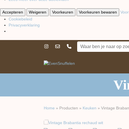
Accepteren
Weigeren
Voorkeuren
Voorkeuren bewaren
Voor
Cookiebeleid
Privacyverklaring
Vi
Home
»
Producten
»
Keuken
»
Vintage Braban