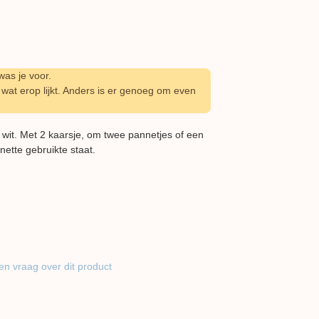
as je voor.
wat erop lijkt. Anders is er genoeg om even
 wit. Met 2 kaarsje, om twee pannetjes of een
nette gebruikte staat.
en vraag over dit product