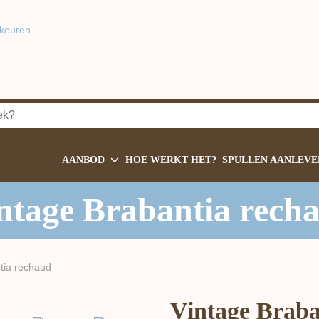
keuren
AANBOD
HOE WERKT HET?
SPULLEN AANLEVE
ntage Brabantia rech
tia rechaud
Vintage Braba