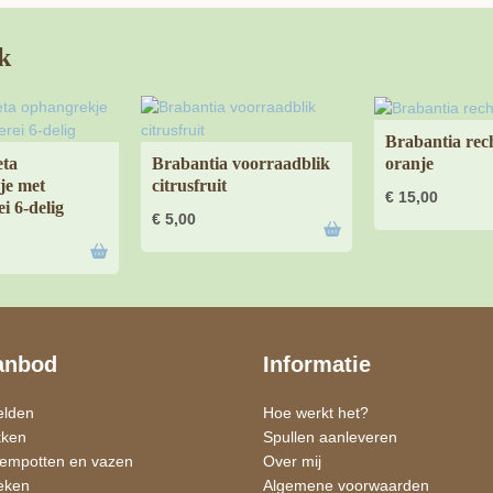
k
Brabantia re
oranje
eta
Brabantia voorraadblik
je met
citrusfruit
€
15,00
i 6-delig
€
5,00
anbod
Informatie
elden
Hoe werkt het?
kken
Spullen aanleveren
oempotten en vazen
Over mij
eken
Algemene voorwaarden