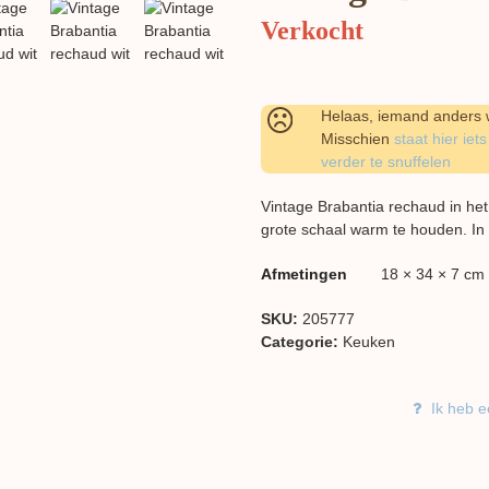
Verkocht
Helaas, iemand anders w
Misschien
staat hier iets
verder te snuffelen
Vintage Brabantia rechaud in het
grote schaal warm te houden. In 
Afmetingen
18 × 34 × 7 cm
SKU:
205777
Categorie:
Keuken
Ik heb e