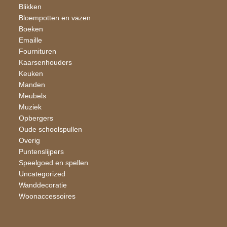
Blikken
Bloempotten en vazen
Boeken
Emaille
Fournituren
Kaarsen​houders
Keuken
Manden
Meubels
Muziek
Opbergers
Oude schoolspullen
Overig
Puntenslijpers
Speelgoed en spellen
Uncategorized
Wand​decoratie
Woon​accessoires