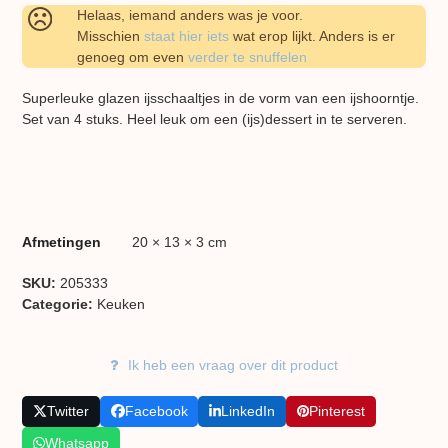
Helaas, iemand anders was je voor.
Misschien
staat hier iets
wat erop lijkt. Anders is er
genoeg om even
verder te snuffelen
Superleuke glazen ijsschaaltjes in de vorm van een ijshoorntje.
Set van 4 stuks. Heel leuk om een (ijs)dessert in te serveren.
Afmetingen
20 × 13 × 3 cm
SKU:
205333
Categorie:
Keuken
Ik heb een vraag over dit product
Twitter
Facebook
LinkedIn
Pinterest
Whatsapp